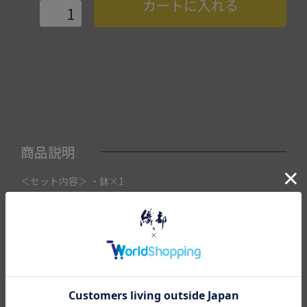
カートに入れる
商品説明
＜セット内容＞ ・鉢×1
こちらの商品はORIBE NAGOYAにて展示販売中の作品になり
ます。
ご注文いただいたタイミングによってORIBE NAGOYA店頭で
売り切れた場合は、キャンセルさせて頂きます。
またORIBE NAGOYAからの出荷になりますので、ご注文確認
後、送料を再計算し改めてご請求金額についてのご連絡をさ
せていただきます。
予めご了承くださいませ。