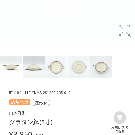
商品番号
117-YMMS-251220-035-012
店舗発送
変形鉢
山本雅則
グラタン鉢(5寸)
¥
3,850