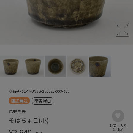
商品番号
147-UNSG-260626-003-039
店舗発送
蕎麦猪口
馬野真吾
そばちょこ(小)
¥
2,640