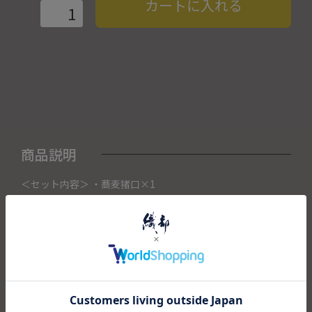
カートに入れる
商品説明
＜セット内容＞ ・蕎麦猪口×1
こちらの商品は織部下北沢店にて展示販売中の作品になりま
す。
ご注文いただいたタイミングによって織部下北沢店頭で売り
切れた場合は、キャンセルさせて頂きます。
また織部下北沢店からの出荷になりますので、ご注文確認
後、送料を再計算し改めてご請求金額についてのご連絡をさ
せていただきます。
予めご了承くださいませ。