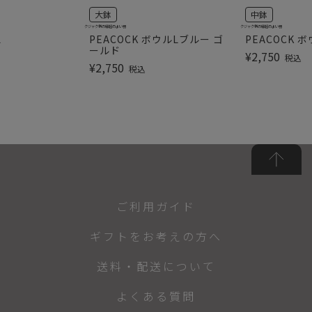
大鉢
中鉢
クジャク柄の縁起のよい器
クジャク柄の縁起のよい器
L
PEACOCK ボウルLブルー ゴ
PEACOCK 
ールド
¥
2,750
税込
¥
2,750
税込
ご利用ガイド
ギフトをお考えの方へ
送料・配送について
よくある質問