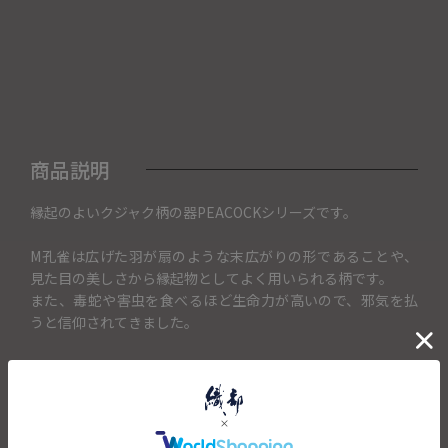
商品説明
縁起のよいクジャク柄の器PEACOCKシリーズです。
M孔雀は広げた羽が扇のような末広がりの形であることや、
見た目の美しさから縁起物としてよく用いられる柄です。
また、毒蛇や害虫を食べるほど生命力が高いので、邪気を払
うと信仰されてきました。
こちらはシルバーのボウル Lとなっております。
サラダだけでなく煮込み料理、オードブル等の取り分け料
理、大皿料理など様々なお料理で活躍する大きさです。