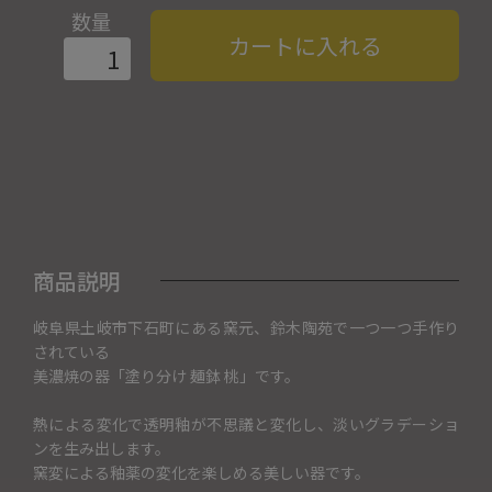
数量
カートに入れる
商品説明
岐阜県土岐市下石町にある窯元、鈴木陶苑で一つ一つ手作り
されている
美濃焼の器「塗り分け 麺鉢 桃」です。
熱による変化で透明釉が不思議と変化し、淡いグラデーショ
ンを生み出します。
窯変による釉薬の変化を楽しめる美しい器です。