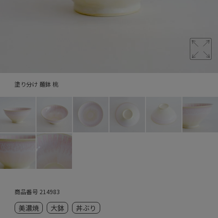
塗り分け 麺鉢 桃
商品番号
214983
美濃焼
大鉢
丼ぶり