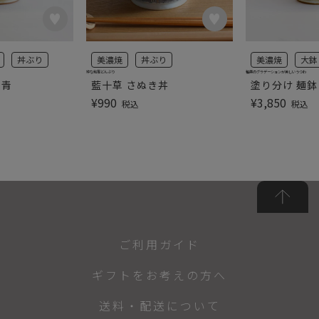
丼ぶり
美濃焼
丼ぶり
美濃焼
大鉢
粋な和風どんぶり
釉薬のグラデーションが美しいうつわ
 青
藍十草 さぬき丼
塗り分け 麺鉢
¥
990
¥
3,850
税込
税込
ご利用ガイド
ギフトをお考えの方へ
送料・配送について