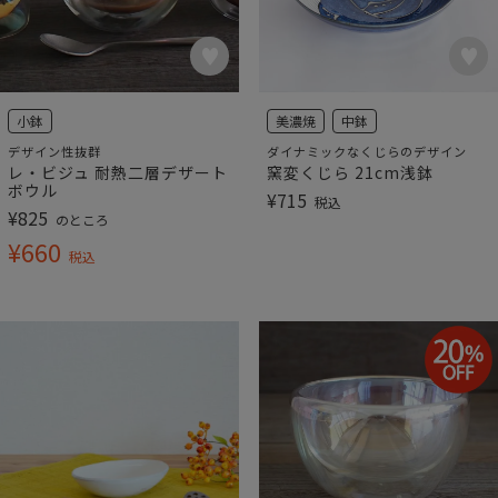
小鉢
美濃焼
中鉢
デザイン性抜群
ダイナミックなくじらのデザイン
レ・ビジュ 耐熱二層デザート
窯変くじら 21cm浅鉢
ボウル
¥
715
税込
¥
825
のところ
¥
660
税込