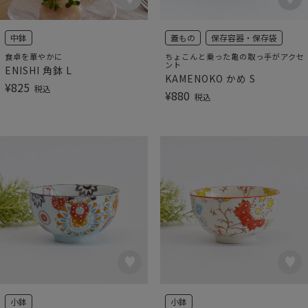
中鉢
蓋もの
保存容器・保存袋
食卓を華やかに
ちょこんと乗った亀の取っ手がアクセ
ント
ENISHI 角鉢 L
KAMENOKO かめ S
¥
825
税込
¥
880
税込
小鉢
小鉢