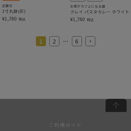
近藤文
お家がカフェになる器
2寸丸鉢(灰)
クレイ パスタカレー ホワイト
¥
1,760
¥
1,760
税込
税込
1
2
…
6
ご利用ガイド