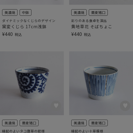
美濃焼
中鉢
美濃焼
蕎麦猪口
ダイナミックなくじらのデザイン
彩りのある食卓を演出
窯変くじら 17cm浅鉢
黄地草花 そばちょこ
¥
440
¥
440
税込
税込
美濃焼
蕎麦猪口
美濃焼
蕎麦猪口
縁起のよいタコ唐草の紋様
縁起のよい十草模様