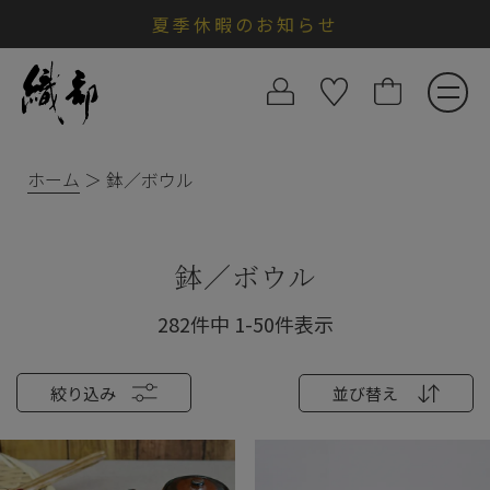
夏季休暇のお知らせ
ホーム
鉢／ボウル
鉢／ボウル
282
件中
1
-
50
件表示
絞り込み
並び替え