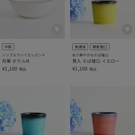
中鉢
美濃焼
蕎麦猪口
シンプルでいてエレガント
彩り鮮やかなそば猪口
月華 ボウルM
貫入 そば猪口 イエロー
¥
1,100
¥
1,100
税込
税込