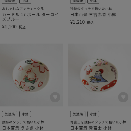
美濃焼
中鉢
美濃焼
小鉢
おしゃれなアンティーク風
独特のタッチで描いた小鉢
カードル 17 ボール ターコイ
日本百景 三吉赤巻 小鉢
ズブルー
¥
1,210
税込
¥
1,100
税込
美濃焼
小鉢
美濃焼
小鉢
独特のタッチで描いた小鉢
青富士を独特のタッチで描いた小鉢
日本百景 うさぎ 小鉢
日本百景 青富士 小鉢