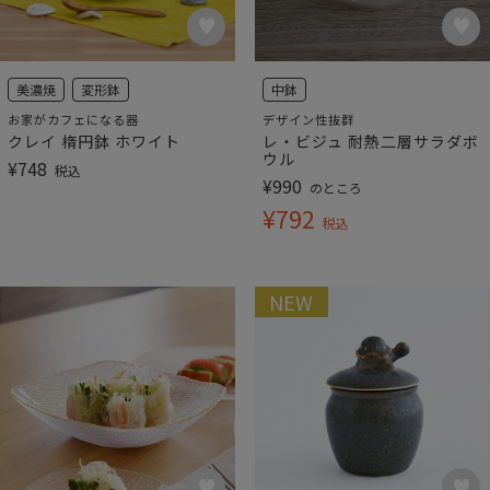
美濃焼
変形鉢
中鉢
お家がカフェになる器
デザイン性抜群
クレイ 楕円鉢 ホワイト
レ・ビジュ 耐熱二層サラダボ
ウル
¥
748
税込
¥
990
のところ
¥
792
税込
NEW