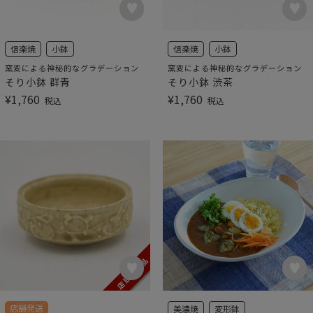
信楽焼
小鉢
信楽焼
小鉢
窯変による神秘的なグラデーション
窯変による神秘的なグラデーション
そり小鉢 群青
そり小鉢 渋茶
¥
1,760
¥
1,760
税込
税込
店舗発送
美濃焼
変形鉢