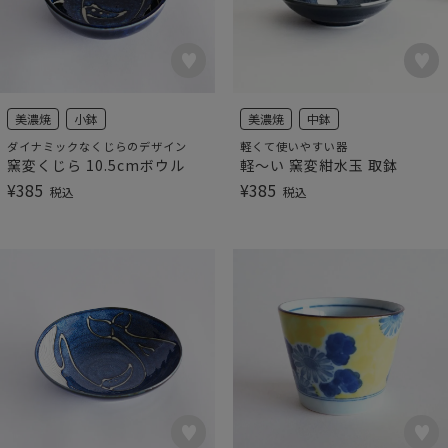
美濃焼
小鉢
美濃焼
中鉢
ダイナミックなくじらのデザイン
軽くて使いやすい器
窯変くじら 10.5cmボウル
軽～い 窯変紺水玉 取鉢
¥
385
¥
385
税込
税込