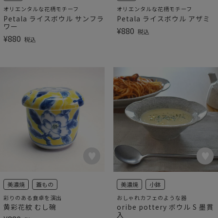
オリエンタルな花柄モチーフ
オリエンタルな花柄モチーフ
Petala ライスボウル サンフラ
Petala ライスボウル アザミ
ワー
¥
880
税込
¥
880
税込
美濃焼
蓋もの
美濃焼
小鉢
彩りのある食卓を演出
おしゃれカフェのような器
黄彩花紋 むし碗
oribe pottery ボウル S 墨貫
入