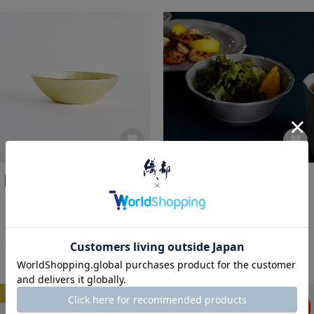
中鉢
美濃焼
中鉢
食卓を華やかに演出
洋風スタイルに
MIYABI サラダボウル ゴール
エレガン ボウル
ド
¥
1,056
税込
¥
990
税込
NEW