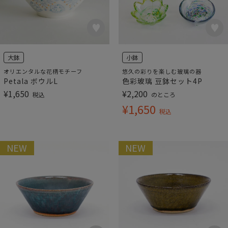
大鉢
小鉢
オリエンタルな花柄モチーフ
悠久の彩りを楽しむ玻璃の器
Petala ボウルL
色彩玻璃 豆鉢セット4P
¥
1,650
¥
2,200
税込
のところ
¥
1,650
税込
NEW
NEW