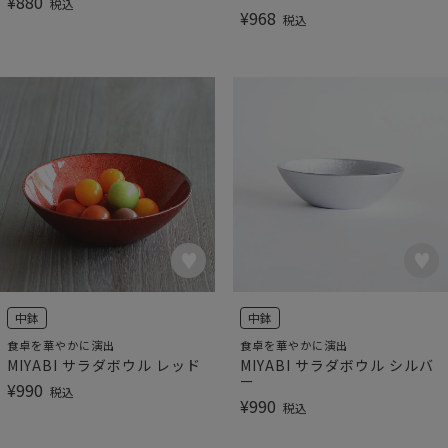
¥
880
税込
¥
968
税込
中鉢
中鉢
食卓を華やかに演出
食卓を華やかに演出
MIYABI サラダボウル レッド
MIYABI サラダボウル シルバ
ー
¥
990
税込
¥
990
税込