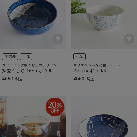
美濃焼
中鉢
小鉢
ダイナミックなくじらのデザイン
オリエンタルな花柄モチーフ
窯変くじら 16cmボウル
Petala ボウルS
¥
660
¥
660
税込
税込