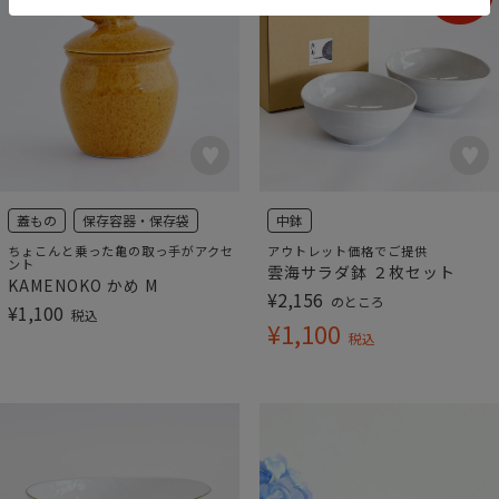
蓋もの
保存容器・保存袋
中鉢
ちょこんと乗った亀の取っ手がアクセ
アウトレット価格でご提供
ント
雲海サラダ鉢 ２枚セット
KAMENOKO かめ M
¥
2,156
のところ
¥
1,100
税込
¥
1,100
税込