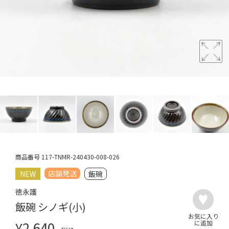
商品番号
117-TNMR-240430-008-026
店舗発送
NEW
飯碗
徳永護
飯碗 シノギ(小)
¥
2,640