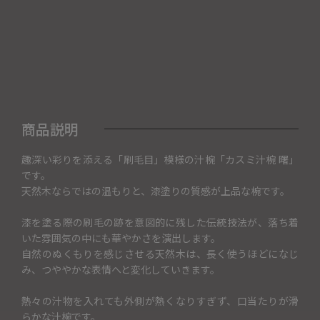
商品説明
趣深い彩りを添える「刷毛目」模様の汁椀「カスミ汁椀 曙」
です。
天然木ならではの温もりと、漆塗りの質感が上品な椀です。
漆を塗る際の刷毛の跡を意図的に残した伝統技法が、落ち着
いた雰囲気の中にも華やかさを演出します。
自然のぬくもりを感じさせる天然木は、長く使うほどになじ
み、つややかな表情へと変化していきます。
熱々の汁物を入れても外側が熱くなりすぎず、口当たりが滑
らかな汁椀です。