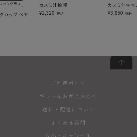
ロックグラス
カスミ汁椀 曙
カスミ汁椀ペ
¥
1,320
¥
3,850
税込
税込
クカップ ペア
ご利用ガイド
ギフトをお考えの方へ
送料・配送について
よくある質問
返品・キャンセル