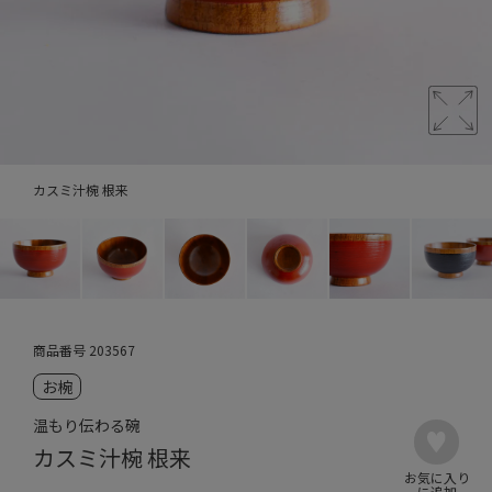
カスミ汁椀 根来
商品番号
203567
お椀
温もり伝わる碗
カスミ汁椀 根来