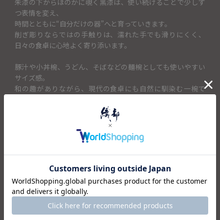
朱漆の下からほのかに覗く黒漆は、使い続けることで少しず
つ表情を変え、
時間とともに“自分だけの器”へと育っていきます。
削ぎ彫りならではの手触りは、濡れた手でも滑りにくく、
日々の食卓に心地よく寄り添います。
豚汁や小丼椀、うどん、そばなどの麺椀としても使いやすい
サイズ感。
和の趣がありながら、現代の食卓にも自然に馴染む一椀で
す。
＜セット内容＞
・椀×1
仕様