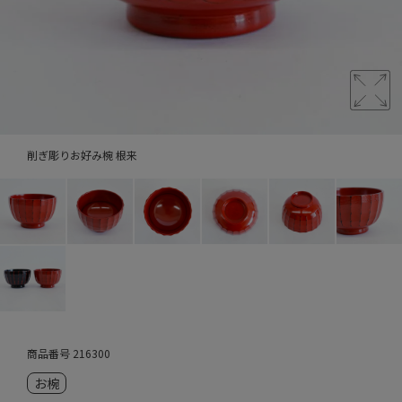
削ぎ彫りお好み椀 根来
商品番号
216300
お椀