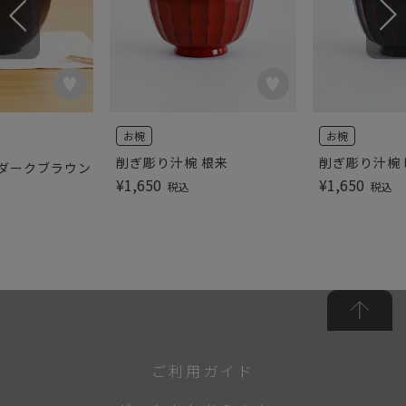
お椀
お椀
削ぎ彫り汁椀 根来
削ぎ彫り汁椀 
 ダークブラウン
¥
1,650
¥
1,650
税込
税込
ご利用ガイド