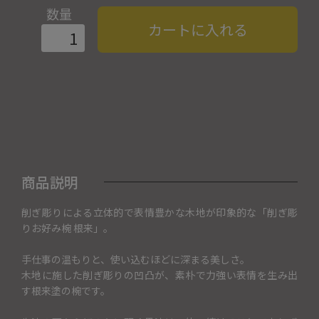
数量
カートに入れる
商品説明
削ぎ彫りによる立体的で表情豊かな木地が印象的な「削ぎ彫
りお好み椀 根来」。
手仕事の温もりと、使い込むほどに深まる美しさ。
木地に施した削ぎ彫りの凹凸が、素朴で力強い表情を生み出
す根来塗の椀です。