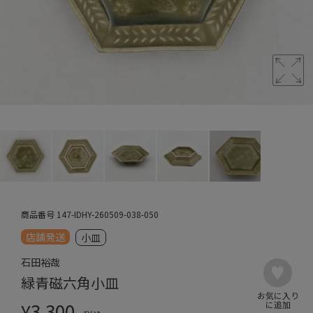
商品番号
147-IDHY-260509-038-050
店舗発送
小皿
石田裕哉
緑青磁六角小皿
¥
3,300