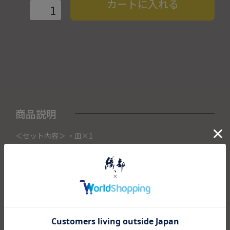
カートに入れる
商品説明
＜セット内容＞ ・皿×1
こちらの商品は織部下北沢店にて展示販売中の作品になりま
す。
ご注文いただいたタイミングによって織部下北沢店頭で売り
切れた場合は、キャンセルさせて頂きます。
また織部下北沢店からの出荷になりますので、ご注文確認
後、送料を再計算し改めてご請求金額についてのご連絡をさ
せていただきます。
予めご了承くださいませ。