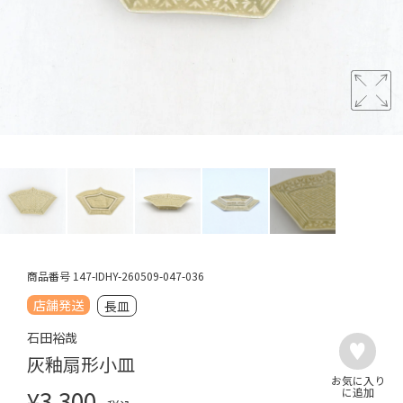
商品番号
147-IDHY-260509-047-036
店舗発送
長皿
石田裕哉
灰釉扇形小皿
¥
3,300