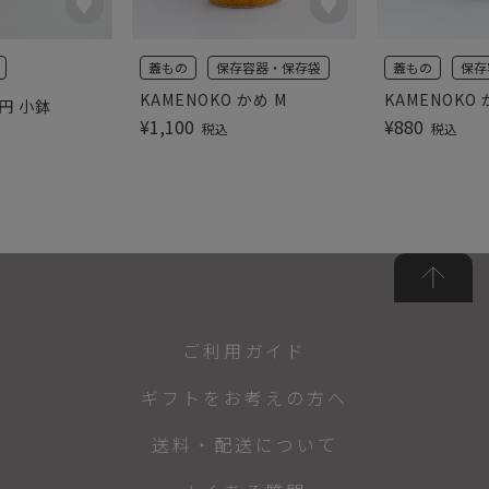
蓋もの
保存容器・保存袋
蓋もの
保存
KAMENOKO かめ M
KAMENOKO 
円 小鉢
¥
1,100
¥
880
税込
税込
ご利用ガイド
ギフトをお考えの方へ
送料・配送について