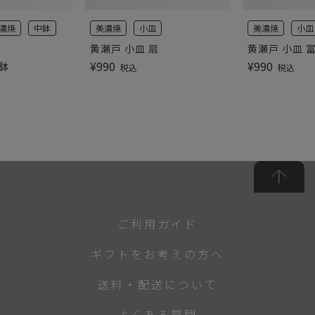
濃焼
中鉢
美濃焼
小皿
美濃焼
小皿
黄瀬戸 小皿 扇
黄瀬戸 小皿 
¥
990
¥
990
鉢
税込
税込
ご利用ガイド
ギフトをお考えの方へ
送料・配送について
よくある質問