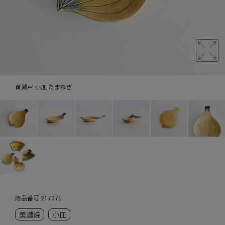
黄瀬戸 小皿 たまねぎ
商品番号
217071
美濃焼
小皿