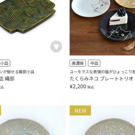
小皿
美濃焼
中皿
ンが魅せる織部小皿
ユーモラスな表情の猫がひょっこり
皿 織部
たくらみネコ プレートトリオ
¥
2,200
税込
税込
NEW