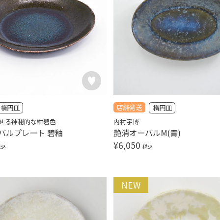
店舗発送
楕円皿
楕円皿
せる神秘的な紺碧色
内村宇博
バルプレート 碧釉
艶消オーバルM(青)
¥
6,050
税込
税込
NEW