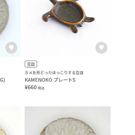
豆皿
カメを形どったほっこりする豆皿
G)
KAMENOKO プレートS
¥
660
税込