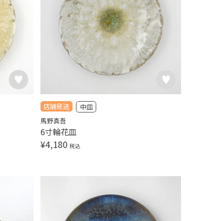
店舗発送
中皿
馬野真吾
6寸輪花皿
¥
4,180
税込