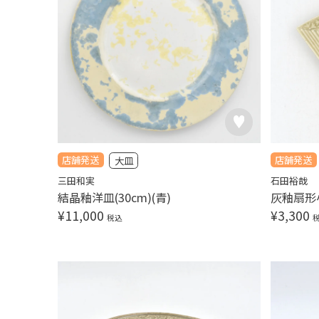
店舗発送
店舗発送
大皿
三田和実
石田裕哉
結晶釉洋皿(30cm)(青)
灰釉扇形
¥
11,000
¥
3,300
税込