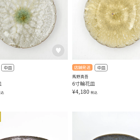
店舗発送
中皿
中皿
馬野真吾
皿
6寸輪花皿
¥
4,180
税込
税込