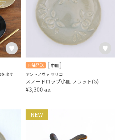
店舗発送
中皿
顔を出す
アントノヴァ マリコ
スノードロップ小皿 フラット(G)
¥
3,300
税込
NEW