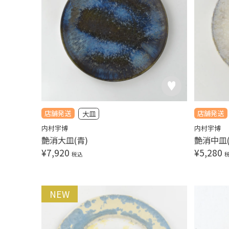
店舗発送
店舗発送
大皿
内村宇博
内村宇博
艶消大皿(青)
艶消中皿(
¥
7,920
¥
5,280
税込
NEW