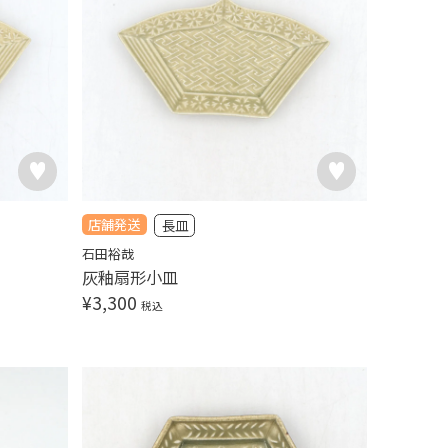
店舗発送
長皿
石田裕哉
灰釉扇形小皿
¥
3,300
税込