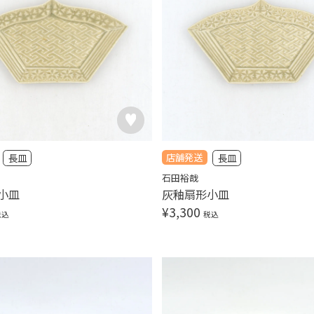
店舗発送
長皿
長皿
石田裕哉
小皿
灰釉扇形小皿
¥
3,300
税込
税込