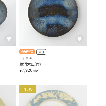
店舗発送
大皿
内村宇博
艶消大皿(青)
¥
7,920
税込
NEW