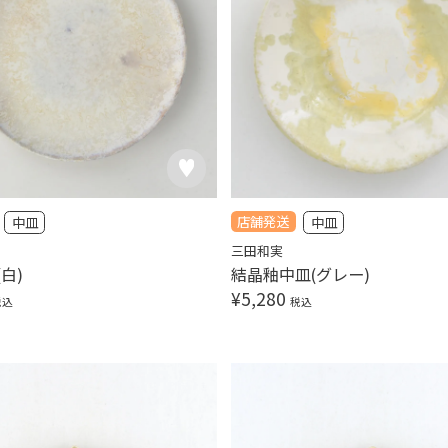
店舗発送
中皿
中皿
三田和実
白)
結晶釉中皿(グレー)
¥
5,280
税込
税込