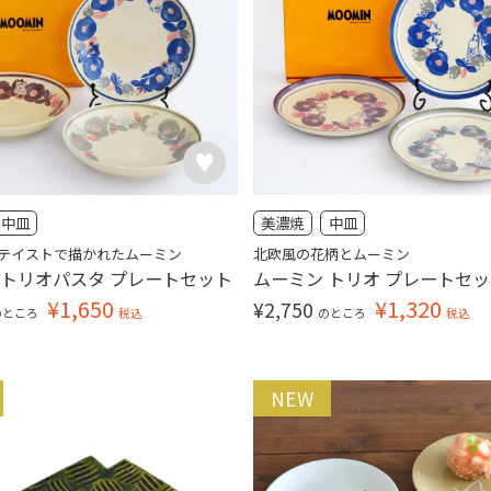
中皿
美濃焼
中皿
テイストで描かれたムーミン
北欧風の花柄とムーミン
 トリオパスタ プレートセット
ムーミン トリオ プレートセ
¥
1,650
¥
1,320
¥
2,750
のところ
税込
のところ
税込
NEW