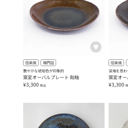
信楽焼
楕円皿
信楽焼
艶やかな琥珀色が印象的
深海を思わ
窯変オーバルプレート 飴釉
窯変オー
¥
3,300
¥
3,300
税込