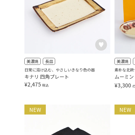
美濃焼
長皿
美濃焼
日常に溶け込む、やさしいきなり色の器
素朴な北欧
キナリ 四角プレート
ムーミン
¥
2,475
¥
3,300
税込
NEW
NEW