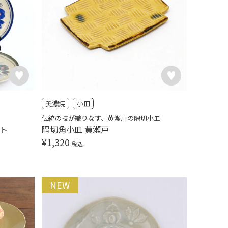
美濃焼
小皿
伝統の技が織りなす、黄瀬戸の隅切小皿
ット
隅切角小皿 黄瀬戸
¥
1,320
税込
NEW