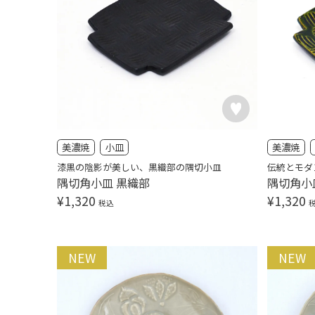
美濃焼
小皿
美濃焼
漆黒の陰影が美しい、黒織部の隅切小皿
伝統とモダ
隅切角小皿 黒織部
隅切角小
¥
1,320
¥
1,320
税込
NEW
NEW