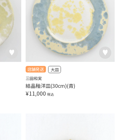
店舗発送
大皿
三田和実
結晶釉洋皿(30cm)(青)
¥
11,000
税込