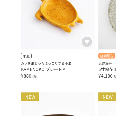
店舗発送
小皿
カメを形どったほっこりする小皿
馬野真吾
KAMENOKO プレートM
6寸輪花
¥
880
¥
4,180
税込
NEW
NEW