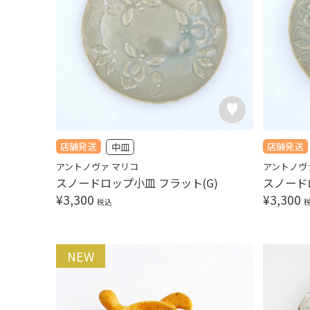
店舗発送
店舗発送
中皿
アントノヴァ マリコ
アントノヴ
スノードロップ小皿 フラット(G)
スノード
¥
3,300
¥
3,300
税込
NEW