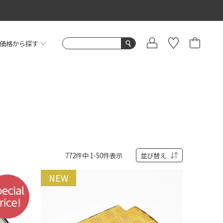
価格から探す
772
件中
1
-
50
件表示
並び替え
NEW