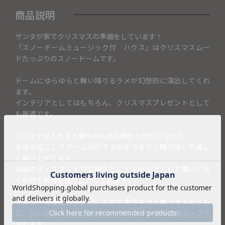
商品説明
サンタが家でクリスマスの準備をしています！
「スノードームミュージック付 ハウス」はクリスマスムー
ドたっぷりのスノードームです。
ドームにゆらゆらと舞い降りるラメが幻想的に演出してくれ
ます。
インテリアとしてはもちろん、クリスマスプレゼントとして
も最適です。
スイッチを入れると暖かみのある明かりが灯りながら
水流を起こしてドーム内のラメがキラキラと降り注いで美し
く舞い上がります。
お店のディスプレイや玄関などにインテリアとして置いてお
くだけで気分を盛り上げてくれます。
オルゴール機能もついているので キラキラと舞うラメととも
に、ジングルベルなど8曲のクリスマスソングが自動ループで
流れます。