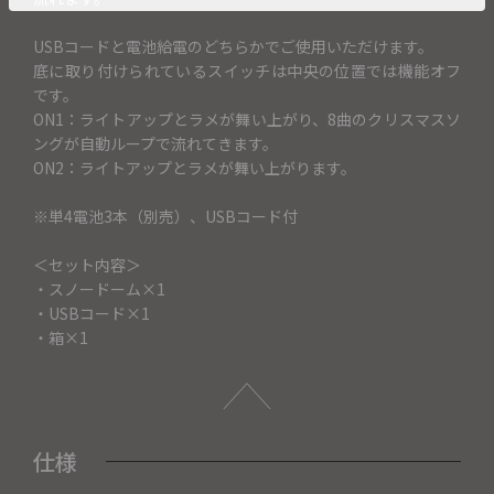
USBコードと電池給電のどちらかでご使用いただけます。
底に取り付けられているスイッチは中央の位置では機能オフ
です。
ON1：ライトアップとラメが舞い上がり、8曲のクリスマスソ
ングが自動ループで流れてきます。
ON2：ライトアップとラメが舞い上がります。
※単4電池3本（別売）、USBコード付
＜セット内容＞
・スノードーム×1
・USBコード×1
・箱×1
仕様