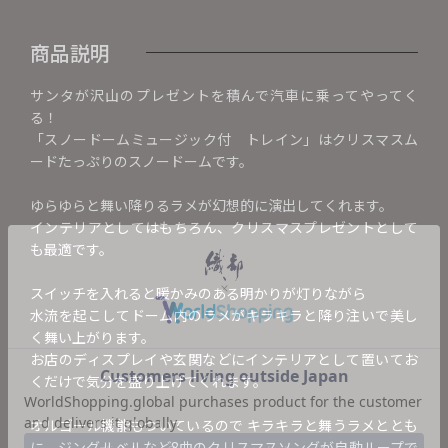
商品説明
サンタが沢山のプレゼントを積んで汽車に乗ってやってく
る！
「スノードームミュージック付 トレイン」はクリスマスム
ードたっぷりのスノードームです。
ゆらゆらと舞い降りるラメが幻想的に演出してくれます。
インテリアとしてはもちろん、クリスマスプレゼントとして
も最適です。
スイッチを入れると暖かみのある明かりが灯りながら
水流を起こしてドーム内のラメがキラキラと降り注いで美し
く舞い上がります。
お店のディスプレイや玄関などにインテリアとして置いてお
くだけで気分を盛り上げてくれます。
オルゴール機能もついているので キラキラと舞うラメととも
に、ジングルベルなど8曲のクリスマスソングが自動ループで