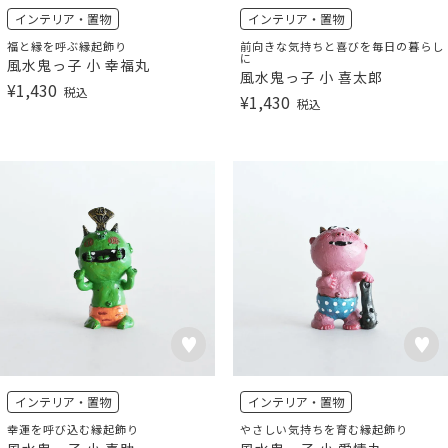
インテリア・置物
インテリア・置物
福と縁を呼ぶ縁起飾り
前向きな気持ちと喜びを毎日の暮らし
に
風水鬼っ子 小 幸福丸
風水鬼っ子 小 喜太郎
¥
1,430
税込
¥
1,430
税込
インテリア・置物
インテリア・置物
幸運を呼び込む縁起飾り
やさしい気持ちを育む縁起飾り