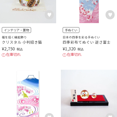
インテリア・置物
手ぬぐい
福を招く縁起飾り
日本の四季を彩る手ぬぐい
クリスタル 小判招き猫
四季彩布てぬぐい 逆さ富士
¥
2,750
¥
1,320
税込
税込
在庫切れ
在庫切れ