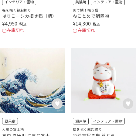
インテリア・置物
美濃焼
インテリア・置物
福を招く縁起飾り
めで鯛！招き猫
はりこーシカ招き猫（柄）
ねことめで鯛置物
¥
4,950
¥
14,300
税込
税込
在庫切れ
在庫切れ
風呂敷
瀬戸焼
インテリア・置物
人気の富士柄
福を招く縁起飾り
三巾 隅田川 浪裏に富士
彩絵福招き猫 茶とら