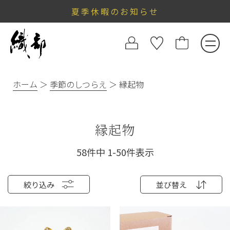
夏季休暇のお知らせ
ホーム
季節のしつらえ
縁起物
縁起物
58
件中
1
-
50
件表示
絞り込み
並び替え