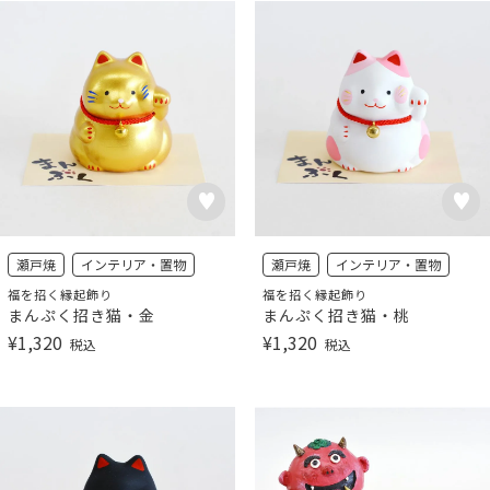
瀬戸焼
インテリア・置物
瀬戸焼
インテリア・置物
福を招く縁起飾り
福を招く縁起飾り
まんぷく招き猫・金
まんぷく招き猫・桃
¥
1,320
¥
1,320
税込
税込