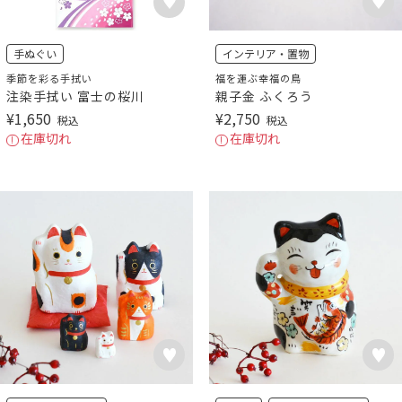
手ぬぐい
インテリア・置物
季節を彩る手拭い
福を運ぶ幸福の鳥
注染手拭い 富士の桜川
親子金 ふくろう
¥
1,650
¥
2,750
税込
税込
在庫切れ
在庫切れ