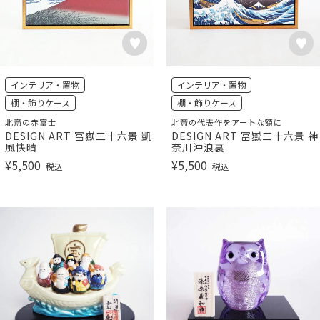
インテリア・置物
インテリア・置物
棚・飾りケース
棚・飾りケース
北斎の赤富士
北斎の代表作をアートな額に
DESIGN ART 冨嶽三十六景 凱
DESIGN ART 冨嶽三十六景 神
風快晴
奈川沖浪裏
¥
5,500
¥
5,500
税込
税込