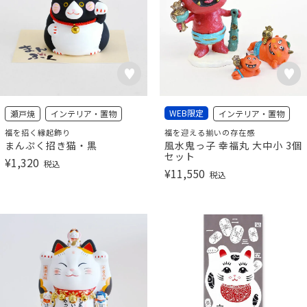
WEB限定
瀬戸焼
インテリア・置物
インテリア・置物
福を招く縁起飾り
福を迎える揃いの存在感
まんぷく招き猫・黒
風水鬼っ子 幸福丸 大中小 3個
セット
¥
1,320
税込
¥
11,550
税込