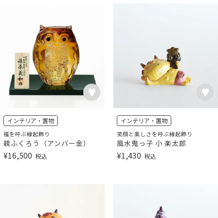
インテリア・置物
インテリア・置物
福を呼ぶ縁起飾り
笑顔と楽しさを呼ぶ縁起飾り
親ふくろう（アンバー金）
風水鬼っ子 小 楽太郎
¥
16,500
¥
1,430
税込
税込