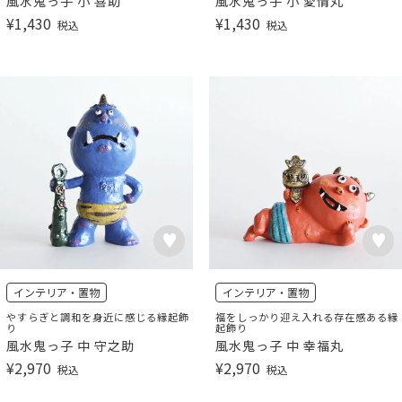
風水鬼っ子 小 喜助
風水鬼っ子 小 愛情丸
¥
1,430
¥
1,430
税込
税込
インテリア・置物
インテリア・置物
やすらぎと調和を身近に感じる縁起飾
福をしっかり迎え入れる存在感ある縁
り
起飾り
風水鬼っ子 中 守之助
風水鬼っ子 中 幸福丸
¥
2,970
¥
2,970
税込
税込