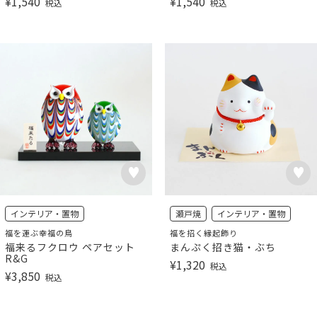
¥
1,540
¥
1,540
税込
税込
インテリア・置物
瀬戸焼
インテリア・置物
福を運ぶ幸福の鳥
福を招く縁起飾り
福来るフクロウ ペアセット
まんぷく招き猫・ぶち
R&G
¥
1,320
税込
¥
3,850
税込