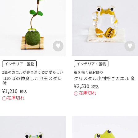
インテリア・置物
インテリア・置物
2匹のカエルが寄り添う姿が愛らしい
福を招く縁起飾り
ほのぼの仲良しこけ玉スダレ
クリスタル小判招きカエル 金
付
¥
2,530
税込
¥
1,210
税込
在庫切れ
在庫切れ