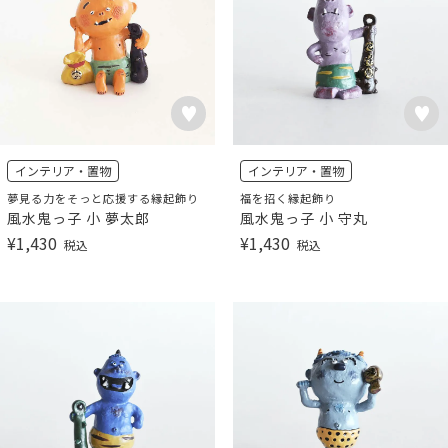
インテリア・置物
インテリア・置物
夢見る力をそっと応援する縁起飾り
福を招く縁起飾り
風水鬼っ子 小 夢太郎
風水鬼っ子 小 守丸
¥
1,430
¥
1,430
税込
税込