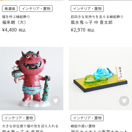
美濃焼
インテリア・置物
インテリア・置物
福を呼ぶ縁起飾り
前向きな気持ちを支える縁起飾り
福来朗（大）
風水鬼っ子 中 喜太郎
¥
4,400
¥
2,970
税込
税込
インテリア・置物
インテリア・置物
大きな存在感で福の気を迎え入れる
縁起の良い置物
風水鬼っ子 大 幸福丸
福のカメ大と小青富士セット