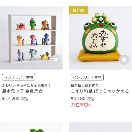
NEW
インテリア・置物
インテリア・置物
かわいい鬼っ子たち全員集合！
福を招く縁起飾り
風水鬼っ子 全員集合
ちぎり和紙 ぽっちゃりかえる
¥
13,200
¥
4,180
税込
税込
在庫切れ