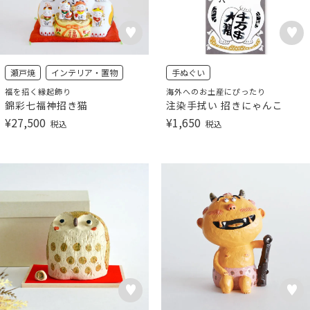
瀬戸焼
インテリア・置物
手ぬぐい
福を招く縁起飾り
海外へのお土産にぴったり
錦彩七福神招き猫
注染手拭い 招きにゃんこ
¥
27,500
¥
1,650
税込
税込