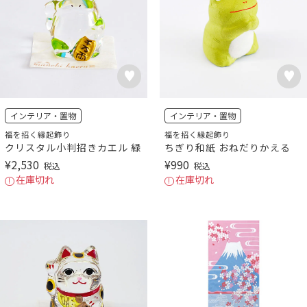
インテリア・置物
インテリア・置物
福を招く縁起飾り
福を招く縁起飾り
クリスタル小判招きカエル 緑
ちぎり和紙 おねだりかえる
¥
2,530
¥
990
税込
税込
在庫切れ
在庫切れ