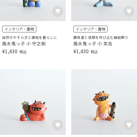
インテリア・置物
インテリア・置物
自然のやすらぎと調和を暮らしに
勝負運と笑顔を呼び込む縁起飾り
風水鬼っ子 小 守之助
風水鬼っ子 小 笑吉
¥
1,430
¥
1,430
税込
税込