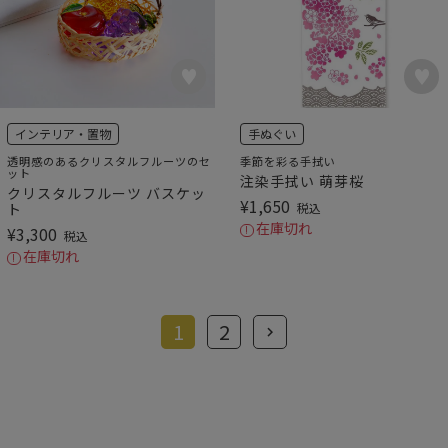
インテリア・置物
手ぬぐい
透明感のあるクリスタルフルーツのセ
季節を彩る手拭い
ット
注染手拭い 萌芽桜
クリスタルフルーツ バスケッ
¥
1,650
ト
税込
在庫切れ
¥
3,300
税込
在庫切れ
1
2