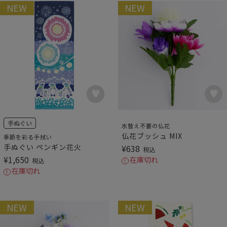
NEW
NEW
手ぬぐい
水替え不要の仏花
仏花ブッシュ MIX
季節を彩る手拭い
手ぬぐい ペンギン花火
¥
638
税込
¥
1,650
在庫切れ
税込
在庫切れ
NEW
NEW