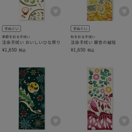
手ぬぐい
手ぬぐい
季節を彩る手拭い
秋を彩る手拭い
注染手拭い おいしいひな祭り
注染手拭い 銀杏の絨毯
¥
1,650
¥
1,650
税込
税込