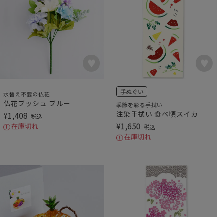
手ぬぐい
水替え不要の仏花
仏花ブッシュ ブルー
季節を彩る手拭い
注染手拭い 食べ頃スイカ
¥
1,408
税込
¥
1,650
在庫切れ
税込
在庫切れ