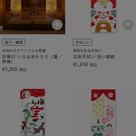
香り・蝋燭
手ぬぐい
本物のロウでリアルな質感
季節を彩る手拭い
供華灯 いろはあかりＳ（蓮／
注染手拭い 祝い鏡餅
鉄線）
¥
1,650
税込
¥
5,500
税込