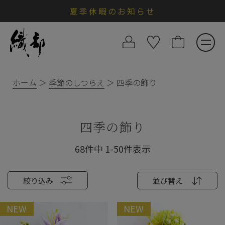
夏季休暇のお知らせ
ホーム
季節のしつらえ
四季の飾り
四季の飾り
68
件中
1
-
50
件表示
絞り込み
並び替え
NEW
NEW