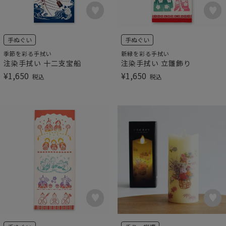
手ぬぐい
手ぬぐい
季節を彩る手拭い
新緑を彩る手拭い
注染手拭い 十二支宝船
注染手拭い 立雛飾り
¥
1,650
¥
1,650
税込
税込