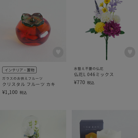
水替え不要の仏花
インテリア・置物
仏花L 046ミックス
ガラスのお供えフルーツ
¥
770
税込
クリスタル フルーツ カキ
¥
1,100
税込