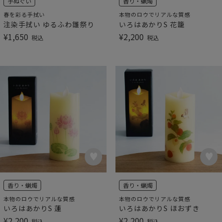
手ぬぐい
香り・蝋燭
春を彩る手拭い
本物のロウでリアルな質感
注染手拭い ゆるふわ雛祭り
いろはあかりS 花籠
¥
1,650
¥
2,200
税込
税込
香り・蝋燭
香り・蝋燭
本物のロウでリアルな質感
本物のロウでリアルな質感
いろはあかりS 蓮
いろはあかりS ほおずき
¥
2,200
¥
2,200
税込
税込