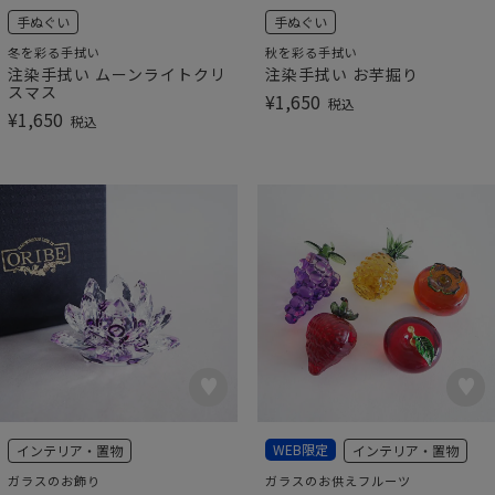
手ぬぐい
手ぬぐい
冬を彩る手拭い
秋を彩る手拭い
注染手拭い ムーンライトクリ
注染手拭い お芋掘り
スマス
¥
1,650
税込
¥
1,650
税込
WEB限定
インテリア・置物
インテリア・置物
ガラスのお飾り
ガラスのお供えフルーツ