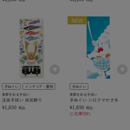
NEW
手ぬぐい
インテリア・置物
手ぬぐい
季節を彩る手拭い
季節を彩る手拭い
注染手拭い 尚武飾り
手ぬぐい シロクマかき氷
¥
1,650
¥
1,650
税込
税込
在庫切れ