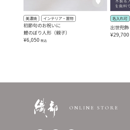
美濃焼
インテリア・置物
名入れ可
て札
初節句のお祝いに
出世兜飾
鯉のぼり人形（親子）
¥
29,700
¥
6,050
税込
ONLINE STORE