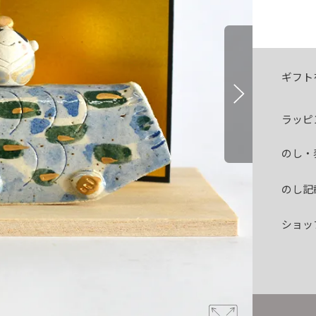
ギフト
ラッピ
のし・
のし記
ショッ