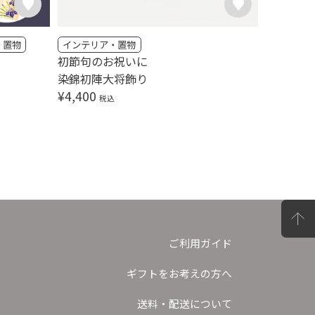
・置物
インテリア・置物
瀬戸焼
初節句のお祝いに
健やか武
染錦初陣大将飾り
¥
3,300
¥
4,400
税込
ご利用ガイド
ギフトをお考えの方へ
送料・配送について