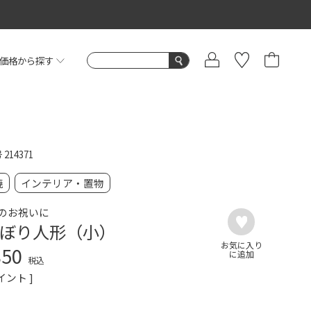
価格から探す
号
214371
焼
インテリア・置物
のお祝いに
ぼり人形（小）
850
税込
イント ]