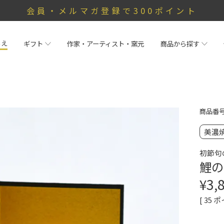
会員・メルマガ登録で300ポイント
らえ
ギフト
作家・アーティスト・窯元
商品から探す
商品番
美濃
初節句
鯉の
¥
3,
[
35
ポ