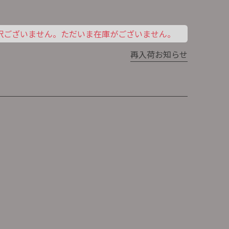
訳ございません。ただいま在庫がございません。
開窯して60年の豊大窯の五月人形です。
再入荷お知らせ