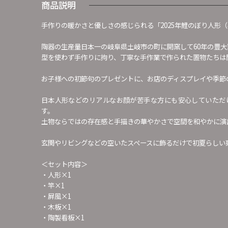
商品説明
手作りの暖かさと優しさの感じられる「2025年鯉のぼり人形
陶器の生産量日本一の岐阜県土岐市の町に開窯して60年の豊大
型を使わず手作りに拘り、丁寧な手作業で作られた置物たちは
お子様への初節句のプレゼントに、お店のディスプレイや季節
日本人形などのリアルなお顔が苦手な方にも安心していただ
す。
土物ならではの存在感と手描きの華やかさで空間を和やかに演
玄関やリビングなどの空いたスペースに飾るだけで初夏らしい
＜セット内容＞
・人形×1
・竿×1
・屏風×1
・木板×1
・陶製看板×1