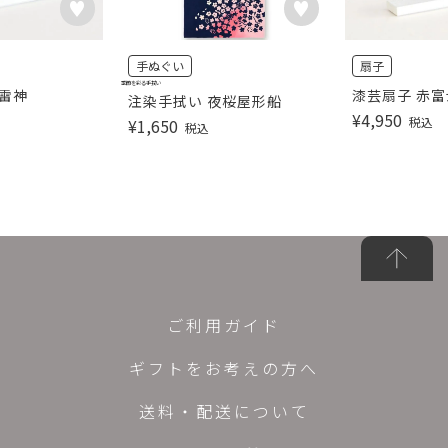
手ぬぐい
扇子
季節を彩る手拭い
神雷神
漆芸扇子 赤富
注染手拭い 夜桜屋形船
¥
4,950
税込
¥
1,650
税込
ご利用ガイド
ギフトをお考えの方へ
送料・配送について