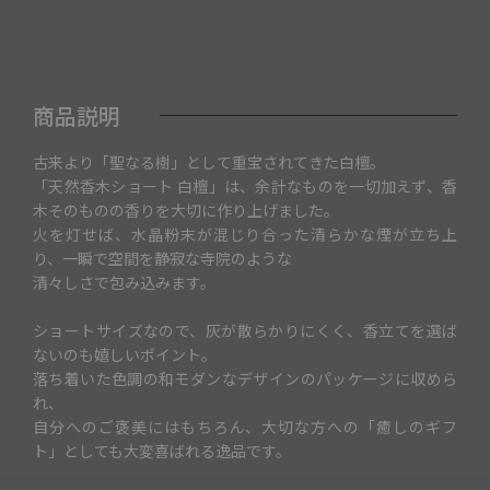
商品説明
古来より「聖なる樹」として重宝されてきた白檀。
「天然香木ショート 白檀」は、余計なものを一切加えず、香
木そのものの香りを大切に作り上げました。
火を灯せば、水晶粉末が混じり合った清らかな煙が立ち上
り、一瞬で空間を静寂な寺院のような
清々しさで包み込みます。
ショートサイズなので、灰が散らかりにくく、香立てを選ば
ないのも嬉しいポイント。
落ち着いた色調の和モダンなデザインのパッケージに収めら
れ、
自分へのご褒美にはもちろん、大切な方への「癒しのギフ
ト」としても大変喜ばれる逸品です。