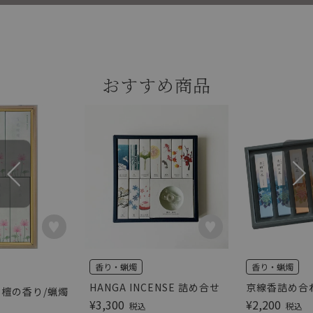
おすすめ商品
香り・蝋燭
香り・蝋燭
HANGA INCENSE 詰め合せ
京線香詰め合
白檀の香り/蝋燭
¥
3,300
¥
2,200
税込
税込