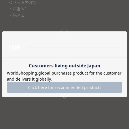
＜セット内容＞
・お香×1
・箱×１
仕様
注意事項