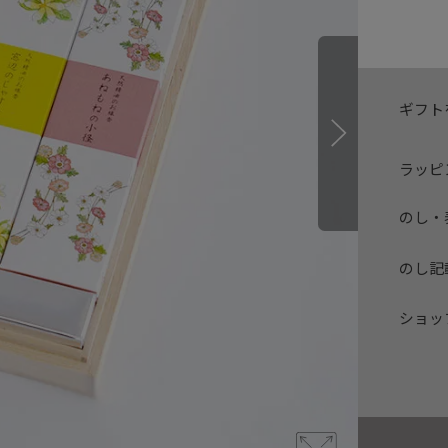
ギフト
ラッピ
のし・
のし記
ショッ