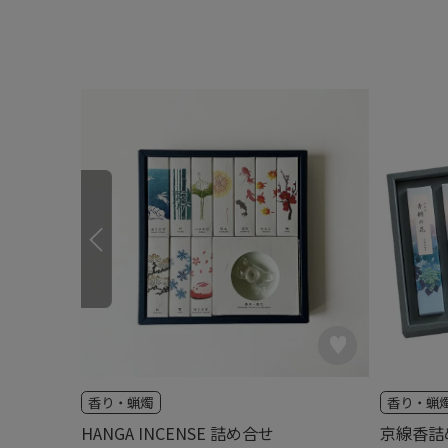
香り・蝋燭
香り・蝋
HANGA INCENSE 詰め合せ
京線香詰