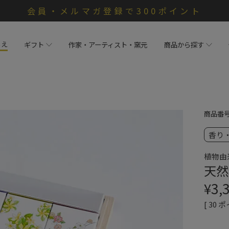
会員・メルマガ登録で300ポイント
らえ
ギフト
作家・アーティスト・窯元
商品から探す
商品番
香り
植物由
天然
¥
3,
[
30
ポ