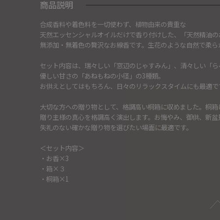
商品説明
合成香料や着色料を一切使わず、植物由来の貴重な
天然エッセンシャルオイルだけで香り付けした、「天然精油のお
無添加・無着色の贅沢なお線香です。生花のような自然で柔ら
セット内容は、瑞々しい「窓辺のじゃすみん」、清々しい「ら
優しい甘さの「あねもねの小径」の3種類。
お供えとしてはもちろん、日々のリラックスタイムにも最適で
大切な方への贈り物として、格調高い桐箱に収めました。桐箱
贈り主様の真心を格調高く演出します。お悔やみ、御供、新盆
失礼のない確かな贈り物を選びたい場面に最適です。
＜セット内容＞
・お香×3
・箱×３
・桐箱×1