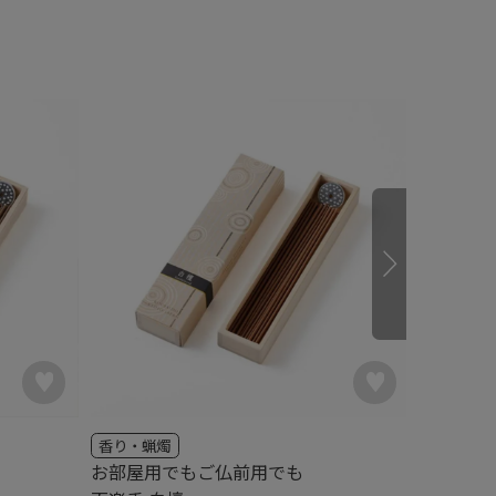
香り・蝋燭
香り・蝋
お部屋用でもご仏前用でも
お部屋用