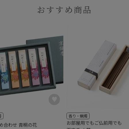
おすすめ商品
燭
香り・蝋燭
お部屋用でもご仏前用でも
め合わせ 青桐の花