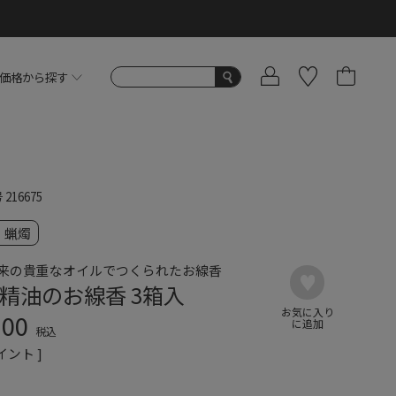
価格から探す
号
216675
・蝋燭
来の貴重なオイルでつくられたお線香
精油のお線香 3箱入
300
税込
イント ]