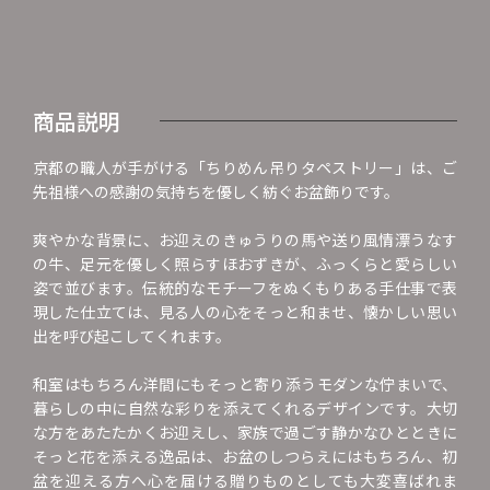
商品説明
京都の職人が手がける「ちりめん吊りタペストリー」は、ご
先祖様への感謝の気持ちを優しく紡ぐお盆飾りです。
爽やかな背景に、お迎えのきゅうりの馬や送り風情漂うなす
の牛、足元を優しく照らすほおずきが、ふっくらと愛らしい
姿で並びます。伝統的なモチーフをぬくもりある手仕事で表
現した仕立ては、見る人の心をそっと和ませ、懐かしい思い
出を呼び起こしてくれます。
和室はもちろん洋間にもそっと寄り添うモダンな佇まいで、
暮らしの中に自然な彩りを添えてくれるデザインです。大切
な方をあたたかくお迎えし、家族で過ごす静かなひとときに
そっと花を添える逸品は、お盆のしつらえにはもちろん、初
盆を迎える方へ心を届ける贈りものとしても大変喜ばれま