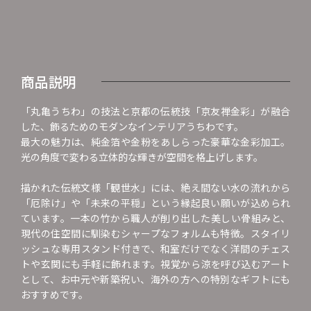
商品説明
「丸亀うちわ」の技法と京都の伝統技「京友禅金彩」が融合
した、飾るためのモダンなインテリアうちわです。
最大の魅力は、純金箔や金粉をあしらった豪華な金彩加工。
光の角度で変わる立体的な輝きが空間を格上げします。
描かれた伝統文様「観世水」には、絶え間ない水の流れから
「厄除け」や「未来の平穏」という縁起良い願いが込められ
ています。一本の竹から職人が削り出した美しい骨組みと、
現代の住空間に馴染むシャープなフォルムも特徴。スタイリ
ッシュな専用スタンド付きで、和室だけでなく洋間のチェス
トや玄関にも手軽に飾れます。視覚から涼を呼び込むアート
として、お中元や新築祝い、海外の方への特別なギフトにも
おすすめです。