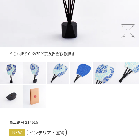
うちわ飾りOIKAZE×京友禅金彩 観世水
商品番号
214515
NEW
インテリア・置物