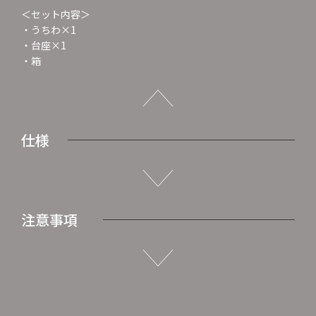
＜セット内容＞
・うちわ×1
・台座×1
・箱
仕様
注意事項