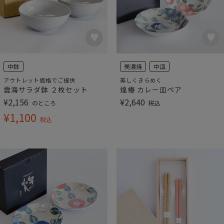
中鉢
美濃焼
中皿
アウトレット価格でご提供
美しくきらめく
雲海サラダ鉢 ２枚セット
煌椿 カレー皿ペア
¥
2,156
¥
2,640
のところ
税込
¥
1,100
税込