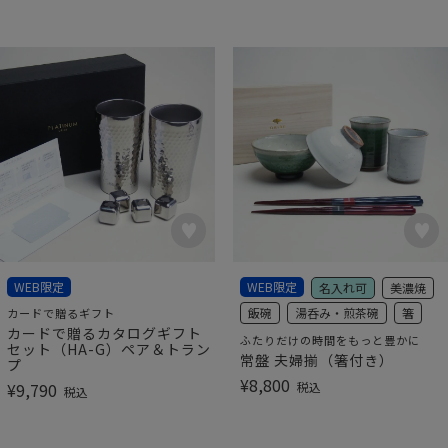
WEB限定
WEB限定
名入れ可
美濃焼
飯碗
湯呑み・煎茶碗
箸
カードで贈るギフト
カードで贈るカタログギフト
ふたりだけの時間をもっと豊かに
セット（HA-G）ペア＆トラン
常盤 夫婦揃（箸付き）
プ
¥
8,800
¥
9,790
税込
税込