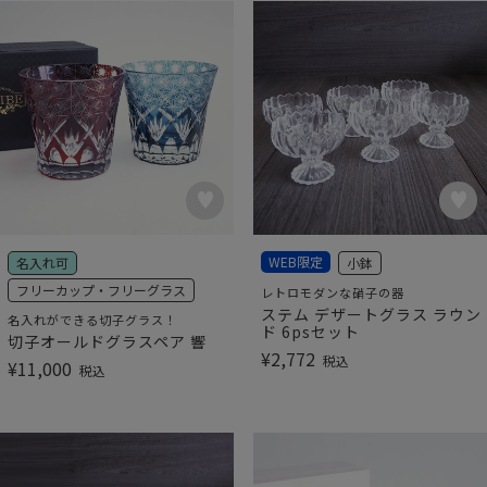
WEB限定
名入れ可
小鉢
フリーカップ・フリーグラス
レトロモダンな硝子の器
ステム デザートグラス ラウン
名入れができる切子グラス！
ド 6psセット
切子オールドグラスペア 響
¥
2,772
税込
¥
11,000
税込