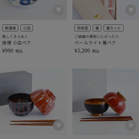
美濃焼
小皿
若狭塗
箸
箸セット
美しくきらめく
ご結婚の御祝いにぴったり
煌椿 小皿ペア
ペールライト箸ペア
¥
990
¥
2,200
税込
税込