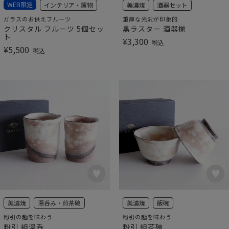
WEB限定
インテリア・置物
美濃焼
酒器セット
ガラスのお供えフルーツ
重厚な光沢が印象的
クリスタル フルーツ 5個セッ
黒ラスター 酒器揃
ト
¥
3,300
税込
¥
5,500
税込
美濃焼
湯呑み・煎茶碗
美濃焼
飯碗
粉引の趣を味わう
粉引の趣を味わう
粉引 組湯呑
粉引 組茶碗