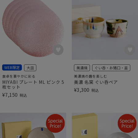
WEB限定
大皿
美濃焼
ぐい呑・お猪口・盃
食卓を華やかに彩る
美濃焼の趣を楽しむ
MIYABI プレート ML ピンク 5
美濃 名窯 ぐい呑ペア
枚セット
¥
3,300
税込
¥
7,150
税込