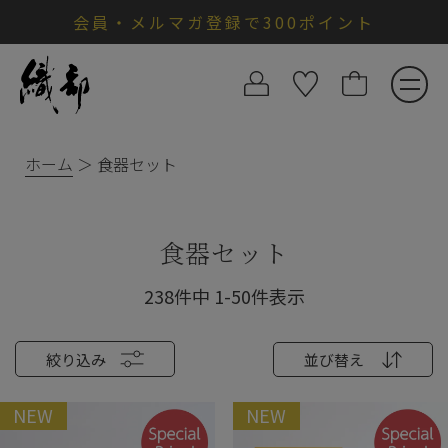
会員・メルマガ登録で300ポイント
ホーム
食器セット
食器セット
238
件中
1
-
50
件表示
絞り込み
並び替え
NEW
NEW