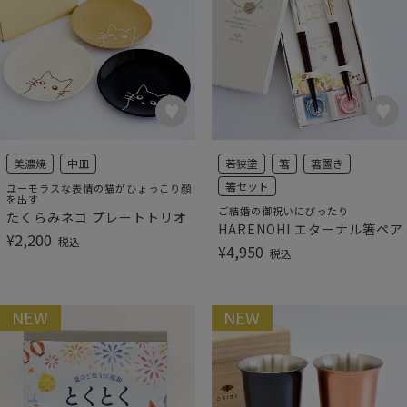
美濃焼
中皿
若狭塗
箸
箸置き
箸セット
ユーモラスな表情の猫がひょっこり顔
を出す
ご結婚の御祝いにぴったり
たくらみネコ プレートトリオ
HARENOHI エターナル箸ペア
¥
2,200
税込
¥
4,950
税込
NEW
NEW