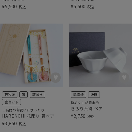
¥
5,500
¥
5,500
税込
税込
若狭塗
箸
箸置き
美濃焼
飯碗
箸セット
煌めく白が印象的
きらり茶碗 ペア
ご結婚の御祝いにぴったり
¥
2,750
HARENOHI 花彫り 箸ペア
税込
¥
3,850
税込