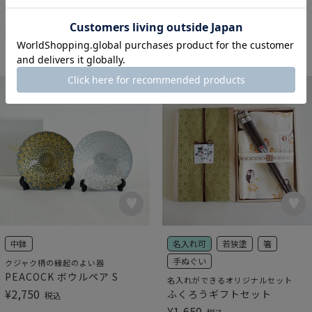
¥
3,300
グレイズワークス カゴ入ペア
税込
マグ
¥
3,300
税込
中鉢
名入れ可
若狭塗
箸
手ぬぐい
クジャク柄の縁起のよい器
PEACOCK ボウルペア S
名入れができるオリジナルセット
¥
2,750
ふくろうギフトセット
税込
¥
1,650