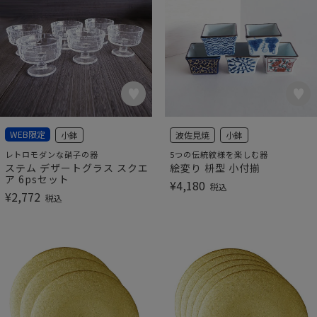
WEB限定
小鉢
波佐見焼
小鉢
レトロモダンな硝子の器
5つの伝統紋様を楽しむ器
ステム デザートグラス スクエ
絵変り 枡型 小付揃
ア 6psセット
¥
4,180
税込
¥
2,772
税込