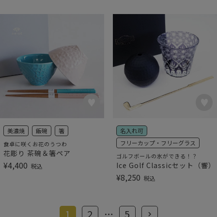
美濃焼
飯碗
箸
名入れ可
フリーカップ・フリーグラス
食卓に咲くお花のうつわ
花彫り 茶碗＆箸ペア
ゴルフボールの氷ができる！？
¥
4,400
Ice Golf Classicセット（響）
税込
¥
8,250
税込
1
2
…
5