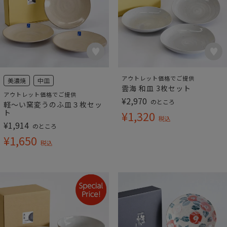
アウトレット価格でご提供
美濃焼
中皿
雲海 和皿 3枚セット
アウトレット価格でご提供
¥
2,970
のところ
軽～い窯変うのふ皿３枚セッ
ト
¥
1,320
税込
¥
1,914
のところ
¥
1,650
税込