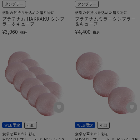
タンブラー
タンブラー
感謝の気持ちを込めた贈り物に
感謝の気持ちを込めた贈り物に
プラチナム HAKKAKU タンブ
プラチナムミラータンブラー
ラー＆キューブ
＆キューブ
¥
3,960
¥
4,400
税込
税込
WEB限定
WEB限定
小皿
小皿
食卓を華やかに彩る
食卓を華やかに彩る
MIYABI プレート S ピンク 10
MIYABI プレート S ピンク 3枚