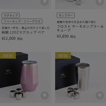
マグカップ
タンブラー
フリーカップ・フリーグラス
感謝の気持ちを込めた贈り物に
フロスト サーモタンブラー＆
至福の一杯を、極上の冷たさで愉しむ
キューブ
純銅 12OZマグカップ ペア
¥
3,850
税込
¥
11,000
税込
NEW
NEW