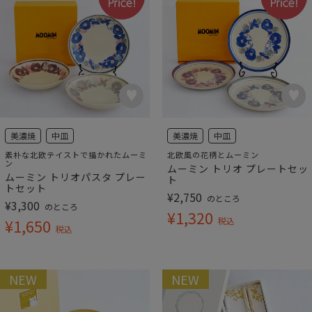
美濃焼
中皿
美濃焼
中皿
素朴な北欧テイストで描かれたムーミ
北欧風の花柄とムーミン
ン
ムーミン トリオ プレートセッ
ムーミン トリオパスタ プレー
ト
トセット
¥
2,750
のところ
¥
3,300
のところ
¥
1,320
¥
1,650
税込
税込
NEW
NEW