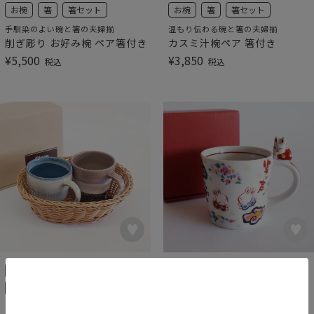
お椀
箸
箸セット
お椀
箸
箸セット
手馴染のよい碗と箸の夫婦揃
温もり伝わる碗と箸の夫婦揃
削ぎ彫り お好み椀 ペア箸付き
カスミ汁椀ペア 箸付き
¥
5,500
¥
3,850
税込
税込
美濃焼
マグカップ
美濃焼
マグカップ
トレイ・お盆
ハッピーになれるマグ
楽園うさぎ マグカップ
おしゃれなペアマグとカゴのセット