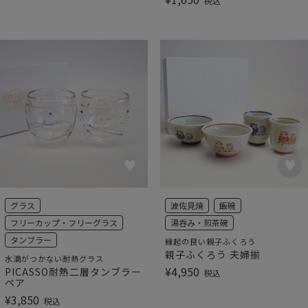
税込
グラス
波佐見焼
飯碗
フリーカップ・フリーグラス
湯呑み・煎茶碗
タンブラー
縁起の良い親子ふくろう
親子ふくろう 夫婦揃
水滴がつかない耐熱グラス
¥
4,950
PICASSO耐熱二層タンブラー
税込
ペア
¥
3,850
税込