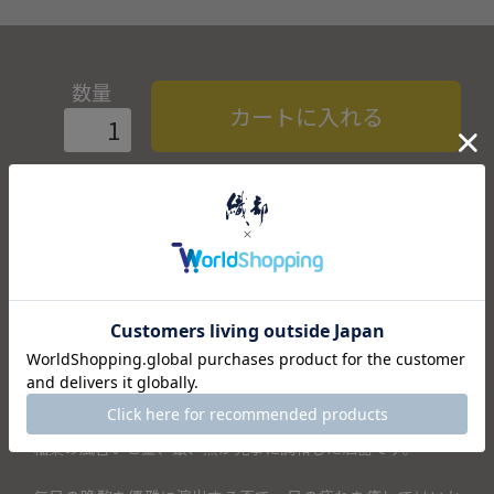
数量
カートに入れる
商品説明
金色を基調に彩られた片口と、金、銀の高台盃が重厚で贅沢
な益見窯 酒器セットです。
釉薬の風合いと金、銀、黒が見事に調和した酒器です。