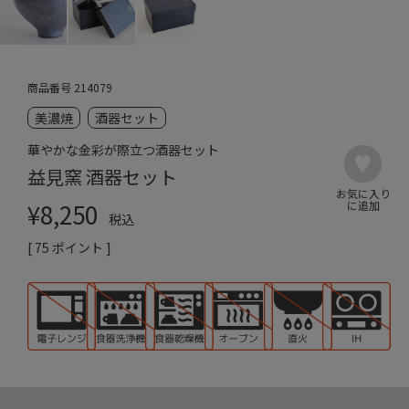
商品番号
214079
美濃焼
酒器セット
華やかな金彩が際立つ酒器セット
益見窯 酒器セット
¥
8,250
税込
[
75
ポイント ]