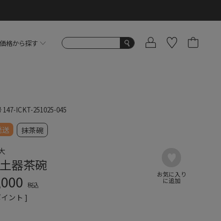
価格から探す
号
147-ICKT-251025-045
発送
抹茶碗
大
土器茶碗
,000
税込
イント ]