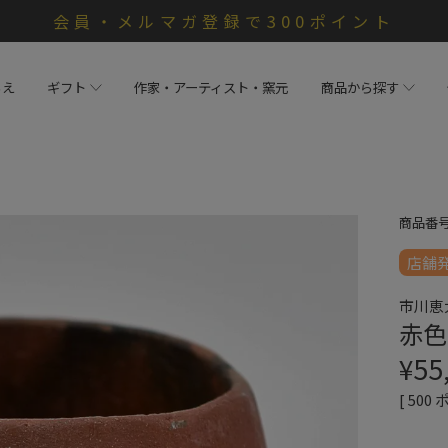
会員・メルマガ登録で300ポイント
らえ
ギフト
作家・アーティスト・窯元
商品から探す
商品番
店舗
市川恵
赤色
¥
55
[
500
ポ