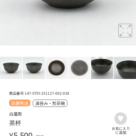
商品番号
147-STSY-251127-002-038
店舗発送
湯呑み・煎茶碗
白瀧周
茶杯
¥
5,500