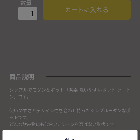
数量
カートに入れる
商品説明
シンプルでモダンなポット「茶楽 洗いやすいポット ツート
ン」です。
使いやすさとデザイン性を合わせ持ったシンプルモダンなポ
ットです。
どんな飲み物にも似合い、シーンを選ばない形状です。
大経口でフラットな内側なので洗いやすく清潔に使用できま