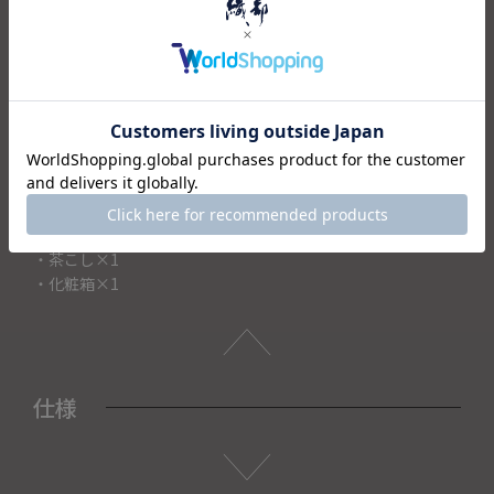
す。
幅が広く大きなハンドルは握りやすいのでラクに注ぐことが
できます。
化粧箱付きなので、ご結婚のお祝い、引出物、新築祝いや誕
生日や御礼の品など、
贈り物としてもおすすめです。
＜セット内容＞
・ポット×1
・茶こし×1
・化粧箱×1
仕様