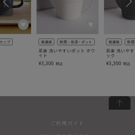
カップ
美濃焼
鉄瓶・急須・ポット
美濃焼
鉄瓶
茶楽 洗いやすいポット ホワ
茶楽 洗いやす
イト
ック
¥
3,300
¥
3,300
税込
税込
ご利用ガイド