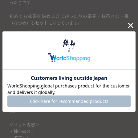
ったりです
初めてお抹茶を始める方にぴったりの茶筅・抹茶さじ・棗
（なつめ）もセットになっています。
茶筅100本立・・・・・初心者の方でもきめ細かいクリーミー
な泡が立てやすく使い茶筅です
小棗（こなつめ）・・・抹茶を入れる容器です。小ぶりなサ
イズで野点にも持ち運びしやすいサイズ
抹茶さじ・・・・・・・・・抹茶をすくうための道具、茶杓
（ちゃしゃく）です。
ウコン布・・・・・・・・・ウコンの根で染めた鮮やかな黄
色の綿布。使い終わった抹茶碗をつつむのに使います。
母の日や敬老の日、お誕生日の贈り物に
抹茶を始めてみたい方へのプレゼントとしても喜ばれそうで
す。
＜セット内容＞
・抹茶碗×1
・茶筅×1