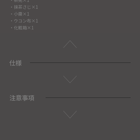
・抹茶さじ×1
・小棗×1
・ウコン布×1
・化粧箱×1
仕様
注意事項