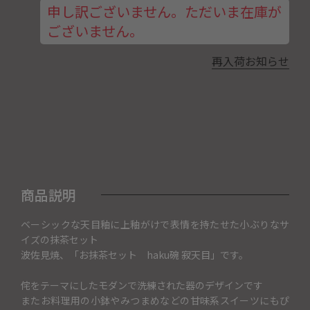
申し訳ございません。ただいま在庫が
ございません。
再入荷お知らせ
商品説明
ベーシックな天目釉に上釉がけで表情を持たせた小ぶりなサ
イズの抹茶セット
波佐見焼、「お抹茶セット haku碗 寂天目」です。
侘をテーマにしたモダンで洗練された器のデザインです
またお料理用の小鉢やみつまめなどの甘味系スイーツにもぴ