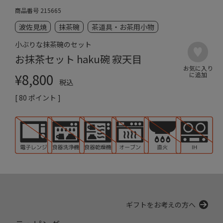
商品番号
215665
波佐見焼
抹茶碗
茶道具・お茶用小物
小ぶりな抹茶碗のセット
お抹茶セット haku碗 寂天目
¥
8,800
税込
[
80
ポイント ]
ギフトをお考えの方へ