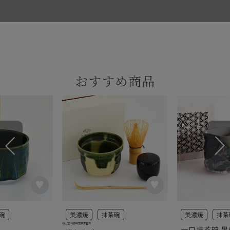
おすすめ商品
碗
美濃焼
抹茶碗
美濃焼
抹茶
桂山窯 和田和文先生監修
一口抹茶碗 