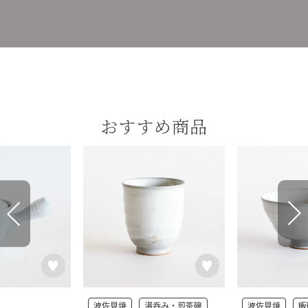
おすすめ商品
波佐見焼
湯呑み・煎茶碗
波佐見焼
飯