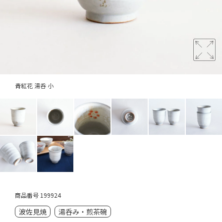
青紅花 湯呑 小
商品番号
199924
波佐見焼
湯呑み・煎茶碗