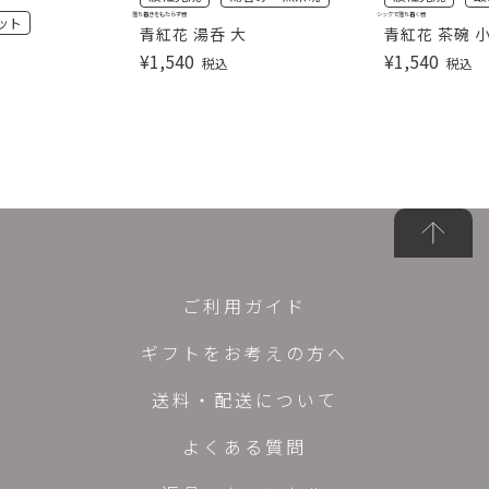
落ち着きをもたらす器
シックで落ち着く器
ット
青紅花 湯呑 大
青紅花 茶碗 
¥
1,540
¥
1,540
税込
税込
ご利用ガイド
ギフトをお考えの方へ
送料・配送について
よくある質問