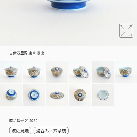
古伊万里調 唐草 汲出
商品番号
214082
波佐見焼
湯呑み・煎茶碗