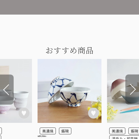
おすすめ商品
美濃焼
飯碗
美濃焼
飯碗
古風な風合い
湯呑み・煎茶碗