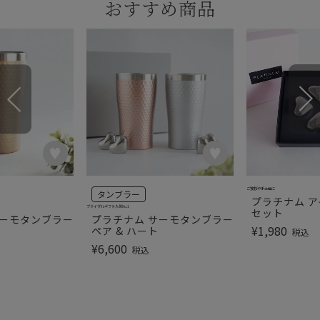
おすすめ商品
ご挨拶や手土産に
タンブラー
プラチナム ア
ブライダルギフト人気No.1
セット
サーモタンブラー
プラチナム サーモタンブラー
¥
1,980
ペア & ハート
税込
¥
6,600
税込