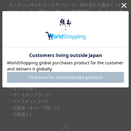
キンキンに冷えたビールやジュース、体の芯から温めてくれ
るコーヒーも、美味しい飲みごろの温度をキープしたまま美
味しく味わえます。
セットの「プラチナム アイスクローバー4P」は、飲み物を薄
めずに冷たさを保つ、幸運を運ぶ四つ葉のクローバー型の冷
感キューブです。 この二つの便利なアイテムを、織部オリジ
ナルの化粧箱に入れてお届けします。
結婚祝いや新築祝い、大切な方の誕生日や記念日など、どな
たにも喜ばれる華やかで
実用的なブライダルギフトや贈り物としておすすめです。
＜セット内容＞
・サーモタンブラー×1
・アイスキューブ×4
・化粧箱（キューブ用）×1
・化粧箱×1