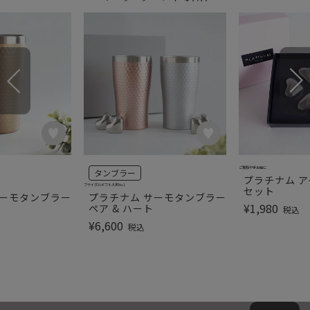
ご挨拶や手土産に
タンブラー
プラチナム ア
ブライダルギフト人気No.1
セット
サーモタンブラー
プラチナム サーモタンブラー
¥
1,980
ペア & ハート
税込
¥
6,600
税込