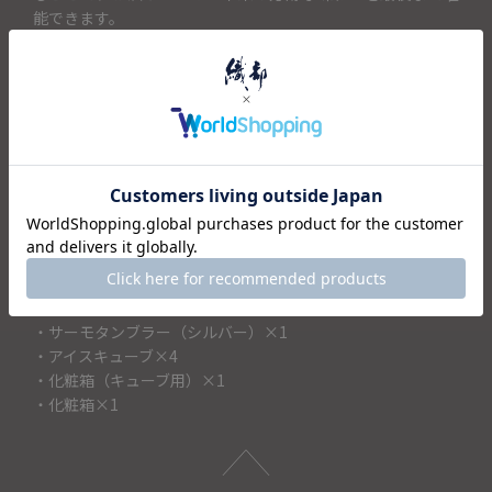
能できます。
タンブラー本体は真空二重構造を採用しており、優れた保
冷・保温力を発揮。結露を防ぎ、温かい飲み物を入れても外
側が熱くなりません。
遊び心のあるトランプ柄のキューブと、スタイリッシュなブ
ラックの箱に収められた高級感漂うビジュアルは、結婚祝い
や誕生日、父の日などのギフトに最適です。日常の何気ない
一杯を贅沢な時間へと格上げします。飲み物を選ばず、性別
や年齢を問わず喜ばれるため、大切な方への贈り物としてお
すすめです。
＜セット内容＞
・サーモタンブラー（シルバー）×1
・アイスキューブ×4
・化粧箱（キューブ用）×1
・化粧箱×1