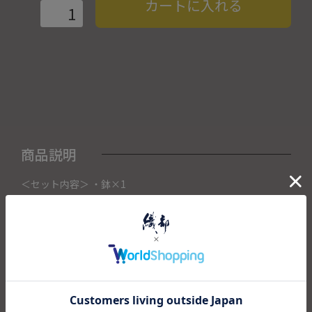
カートに入れる
商品説明
＜セット内容＞ ・鉢×1
こちらの商品は織部下北沢店にて展示販売中の作品になりま
す。
ご注文いただいたタイミングによって織部下北沢店頭で売り
切れた場合は、キャンセルさせて頂きます。
また織部下北沢店からの出荷になりますので、ご注文確認
後、送料を再計算し改めてご請求金額についてのご連絡をさ
せていただきます。
予めご了承くださいませ。