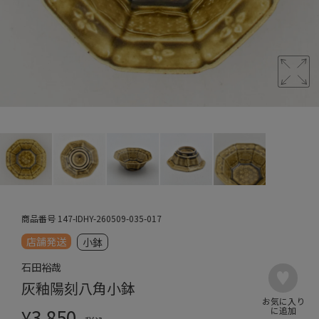
商品番号
147-IDHY-260509-035-017
店舗発送
小鉢
石田裕哉
灰釉陽刻八角小鉢
¥
3,850