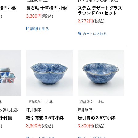
伝統を現代に
レトロモダンな硝子の器
 楕円小鉢
長石釉 十草楕円 小鉢
ステム デザートグラス
ラウンド 6psセット
込
3,300
税込
2,772
税込
詳細を見る
カートに入れる
鉢
店舗発送
小鉢
店舗発送
小鉢
を楽しむ器
坪井琢郎
坪井琢郎
 小付揃
粉引青彩 3.5寸小鉢
粉引青彩 3.5寸小鉢
込
3,300
税込
3,300
税込