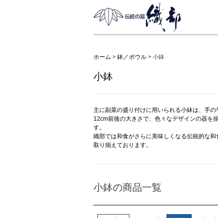
ホーム
鉢／ボウル
小鉢
小鉢
主に副菜の盛り付けに用いられる小鉢は、手の
12cm前後の大きさで、色々なデザインの器
す。
織部では和食がさらに美味しくなる伝統的な和
取り揃えております。
小鉢の商品一覧