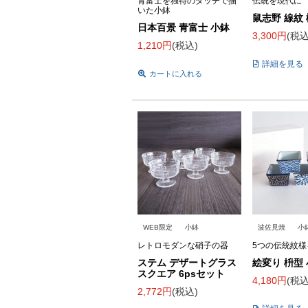
青富士を独特のタッチで描
伝統を現代に
いた小鉢
鼠志野 線紋
日本百景 青富士 小鉢
3,300
税
1,210
税込
詳細を見る
カートに入れる
WEB限定
小鉢
波佐見焼
小
レトロモダンな硝子の器
5つの伝統紋様
ステム デザートグラス
絵変り 枡型
スクエア 6psセット
4,180
税
2,772
税込