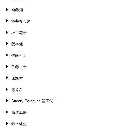
斎藤知
酒井敦志之
坂下花子
阪本健
佐藤大士
佐藤正士
四海大
篠原希
Sugary Ceramics 福田栄一
新道工房
鈴木健史