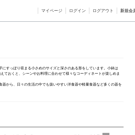
マイページ
ログイン
ログアウト
新規会
平にすっぽり収まる小さめのサイズと深さのある形をしています。小鉢は
を揃えておくと、シーンやお料理に合わせて様々なコーディネートが楽しめま
食器から、日々の生活の中でも扱いやすい洋食器や軽量食器など多くの器を