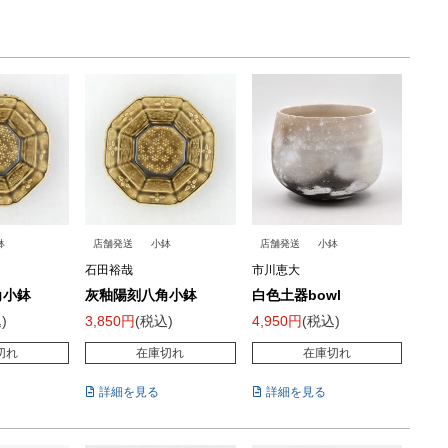
鉢
店舗発送
小鉢
店舗発送
小鉢
石田裕哉
市川恵大
角小鉢
灰釉陽刻八角小鉢
白色土器bowl
込
3,850
税込
4,950
税込
切れ
在庫切れ
在庫切れ
詳細を見る
詳細を見る