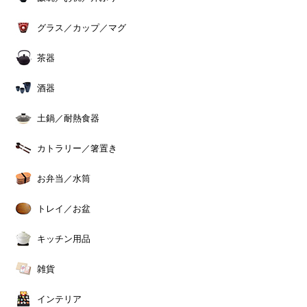
グラス／カップ／マグ
茶器
酒器
土鍋／耐熱食器
カトラリー／箸置き
お弁当／水筒
トレイ／お盆
キッチン用品
雑貨
インテリア