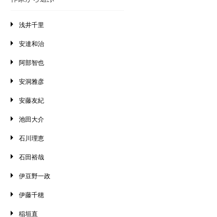
浅井千里
安達和治
阿部智也
安洞雅彦
安藤友紀
池田大介
石川理恵
石田裕哉
伊豆野一政
伊藤千穂
稲垣直