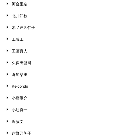
河合里奈
北井知枝
木ノ戸久仁子
工藤工
工藤真人
久保田健司
倉知栞里
Keicondo
小島陽介
小辻真一
近藤文
紺野乃芙子