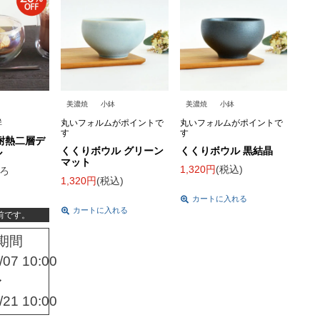
美濃焼
小鉢
美濃焼
小鉢
群
丸いフォルムがポイントで
丸いフォルムがポイントで
す
す
耐熱二層デ
くくりボウル グリーン
くくりボウル 黒結晶
ル
マット
1,320
税込
ろ
1,320
税込
カートに入れる
カートに入れる
前です。
期間
/07 10:00
〜
/21 10:00