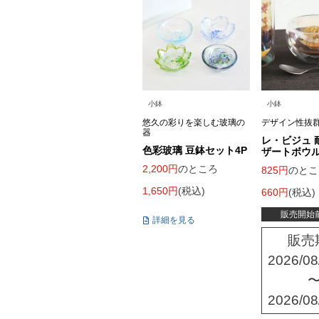
小鉢
小鉢
悠久の彩りを楽しむ玻璃の
デザイン性抜
器
レ・ビジュ 
色彩玻璃 豆鉢セット4P
ザートボウ
2,200
のところ
825
のとこ
1,650
税込
660
税込
販売開始
詳細を見る
販売
2026/08
2026/08