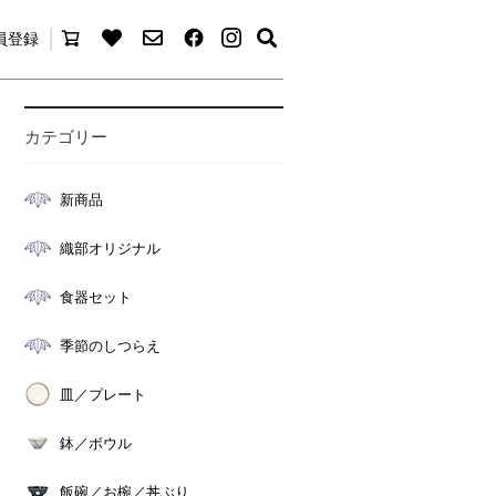
員登録
カテゴリー
新商品
織部オリジナル
食器セット
季節のしつらえ
皿／プレート
鉢／ボウル
飯碗／お椀／丼ぶり