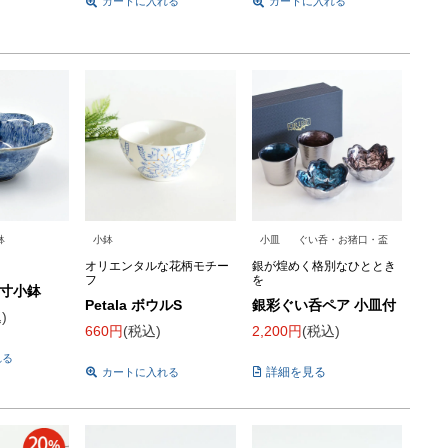
カートに入れる
カートに入れる
鉢
小鉢
小皿
ぐい呑・お猪口・盃
オリエンタルな花柄モチー
銀が煌めく格別なひととき
フ
を
5寸小鉢
Petala ボウルS
銀彩ぐい呑ペア 小皿付
込
660
税込
2,200
税込
れる
詳細を見る
カートに入れる