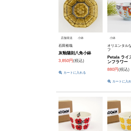
店舗発送
小鉢
小鉢
石田裕哉
オリエンタル
フ
灰釉陽刻八角小鉢
Petala ラ
3,850
税込
ンフラワー
880
税込
カートに入れる
カートに入