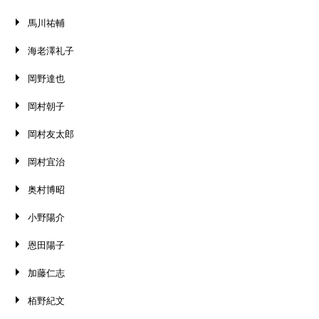
馬川祐輔
海老澤礼子
岡野達也
岡村朝子
岡村友太郎
岡村宜治
奥村博昭
小野陽介
恩田陽子
加藤仁志
栢野紀文