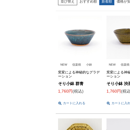
並び替え
おすすめ順
新着順
価格が
NEW
信楽焼
小鉢
NEW
信楽焼
窯変による神秘的なグラデ
窯変による神
ーション
ーション
そり小鉢 群青
そり小鉢 渋
1,760
税込
1,760
税
カートに入れる
カートに入