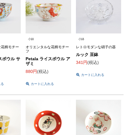
小鉢
小鉢
な花柄モチー
オリエンタルな花柄モチー
レトロモダンな硝子の器
フ
ルック 豆鉢
イスボウル サ
Petala ライスボウル ア
341
税込
ザミ
880
税込
カートに入れる
れる
カートに入れる