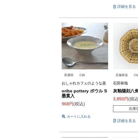
詳細を見る
美濃焼
小鉢
店舗発送
小
おしゃれカフェのような器
石田裕哉
oribe pottery ボウル S
灰釉陽刻八
墨貫入
3,850
税
968
税込
在庫
カートに入れる
詳細を見る