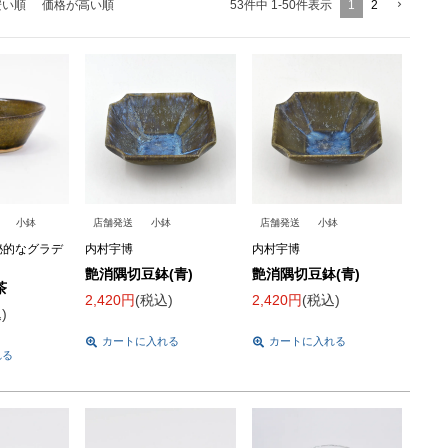
1
2
安い順
価格が高い順
53
件中
1
-
50
件表示
小鉢
店舗発送
小鉢
店舗発送
小鉢
秘的なグラデ
内村宇博
内村宇博
艶消隅切豆鉢(青)
艶消隅切豆鉢(青)
茶
2,420
税込
2,420
税込
込
カートに入れる
カートに入れる
れる