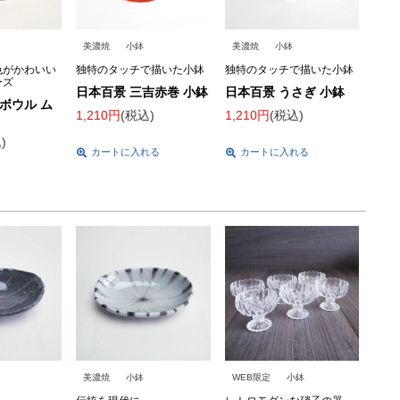
美濃焼
小鉢
美濃焼
小鉢
色がかわいい
独特のタッチで描いた小鉢
独特のタッチで描いた小鉢
ーズ
日本百景 三吉赤巻 小鉢
日本百景 うさぎ 小鉢
8ボウル ム
1,210
税込
1,210
税込
込
カートに入れる
カートに入れる
美濃焼
小鉢
WEB限定
小鉢