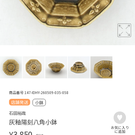
商品番号
147-IDHY-260509-035-058
店舗発送
小鉢
石田裕哉
灰釉陽刻八角小鉢
¥
3,850