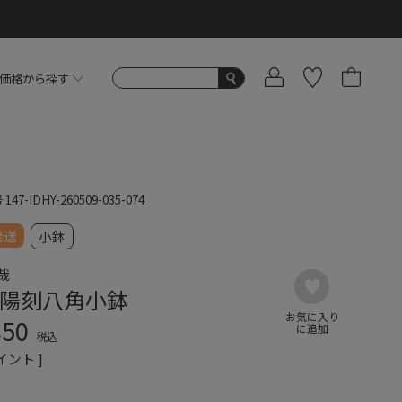
価格から探す
号
147-IDHY-260509-035-074
発送
小鉢
哉
陽刻八角小鉢
850
税込
イント ]