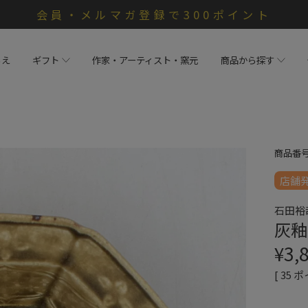
会員・メルマガ登録で300ポイント
らえ
ギフト
作家・アーティスト・窯元
商品から探す
商品番
店舗
石田裕
灰釉
¥
3,
[
35
ポ