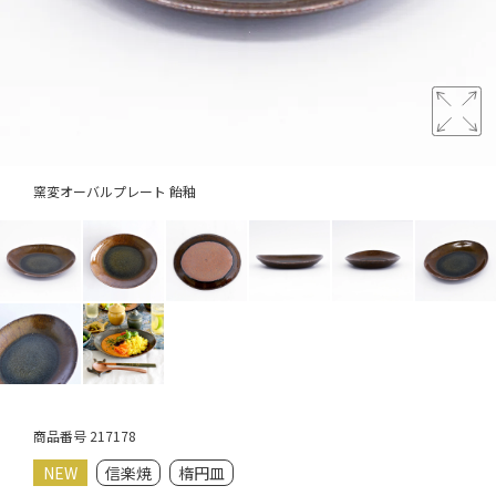
窯変オーバルプレート 飴釉
商品番号
217178
NEW
信楽焼
楕円皿