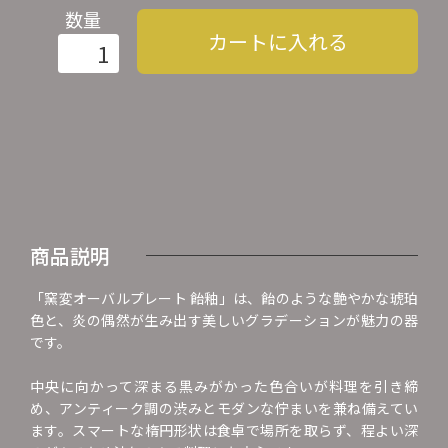
数量
カートに入れる
商品説明
「窯変オーバルプレート 飴釉」は、飴のような艶やかな琥珀
色と、炎の偶然が生み出す美しいグラデーションが魅力の器
です。
中央に向かって深まる黒みがかった色合いが料理を引き締
め、アンティーク調の渋みとモダンな佇まいを兼ね備えてい
ます。スマートな楕円形状は食卓で場所を取らず、程よい深