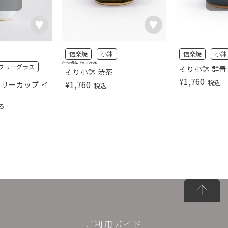
信楽焼
小鉢
信楽焼
小鉢
手作りの風合いを楽しむうつわ
フリーグラス
そり小鉢 群青
そり小鉢 渋茶
¥
1,760
税込
¥
1,760
フリーカップ イ
税込
ろ
込
ご利用ガイド