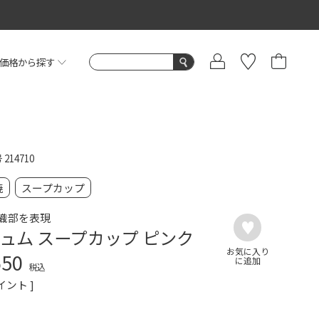
価格から探す
号
214710
焼
スープカップ
織部を表現
ュム スープカップ ピンク
650
税込
イント ]