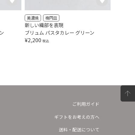
美濃焼
楕円皿
美濃焼
新しい織部を表現
新しい織
ン
ブリュム パスタカレー グリーン
ブリュム
¥
2,200
¥
2,200
税込
ご利用ガイド
ギフトをお考えの方へ
送料・配送について