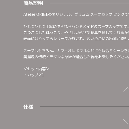
商品説明
Atelier ORIBEのオリジナル、ブリュム スープカップ ピンク
ひとつひとつ丁寧に作られるハンドメイドのスープカップです
ごつごつしたほっこり、やさしい形状で食卓を癒してくれるか
表面にはうっすらレリーフが施され、淡い色合いの釉薬が絡む
スープはもちろん、カフェオレボウルなどにも似合うシーンを
美濃焼の伝統とモダンな意匠が融合した器をお楽しみください
＜セット内容＞
・カップ×1
仕様