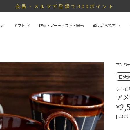
会員・メルマガ登録で300ポイント
らえ
ギフト
作家・アーティスト・窯元
商品から探す
商品番
信楽
レトロ
アメ
¥
2,
[
23
ポ