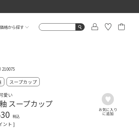
価格から探す
号
210075
焼
スープカップ
可愛い
釉 スープカップ
530
税込
イント ]