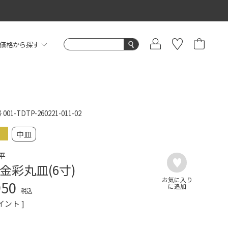
価格から探す
号
001-TDTP-260221-011-02
中皿
平
金彩丸皿(6寸)
950
税込
イント ]