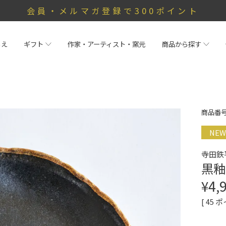
会員・メルマガ登録で300ポイント
らえ
ギフト
作家・アーティスト・窯元
商品から探す
商品番
NEW
寺田鉄
黒釉
¥
4,
[
45
ポ