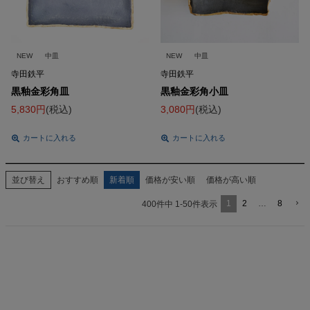
NEW
中皿
NEW
中皿
寺田鉄平
寺田鉄平
黒釉金彩角皿
黒釉金彩角小皿
5,830
税込
3,080
税込
カートに入れる
カートに入れる
並び替え
おすすめ順
新着順
価格が安い順
価格が高い順
1
2
…
8
400
件中
1
-
50
件表示