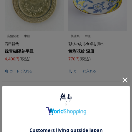
店舗発送
中皿
美濃焼
中皿
石田裕哉
彩りのある食卓を演出
緑青磁陽刻平皿
黄彩花紋 深皿
4,400
税込
770
税込
カートに入れる
カートに入れる