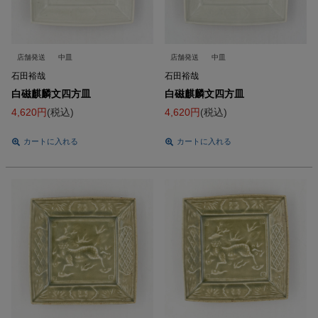
店舗発送
中皿
店舗発送
中皿
石田裕哉
石田裕哉
白磁麒麟文四方皿
白磁麒麟文四方皿
4,620
税込
4,620
税込
カートに入れる
カートに入れる