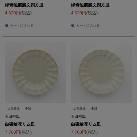
緑青磁麒麟文四方皿
緑青磁麒麟文四方皿
4,620
税込
4,620
税込
カートに入れる
カートに入れる
店舗発送
中皿
店舗発送
中皿
石田裕哉
石田裕哉
白磁輪花リム皿
白磁輪花リム皿
7,700
税込
7,700
税込