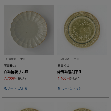
店舗発送
中皿
店舗発送
中皿
石田裕哉
石田裕哉
白磁輪花リム皿
緑青磁陽刻平皿
7,700
税込
4,400
税込
カートに入れる
カートに入れる