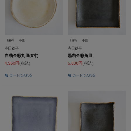
NEW
中皿
NEW
中皿
寺田鉄平
寺田鉄平
白釉金彩丸皿(6寸)
黒釉金彩角皿
4,950
税込
5,830
税込
カートに入れる
カートに入れる