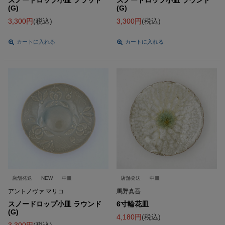
スノードロップ小皿 フラット
スノードロップ小皿 ラウンド
(G)
(G)
3,300
税込
3,300
税込
カートに入れる
カートに入れる
店舗発送
NEW
中皿
店舗発送
中皿
アントノヴァ マリコ
馬野真吾
スノードロップ小皿 ラウンド
6寸輪花皿
(G)
4,180
税込