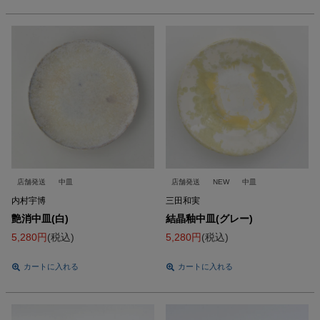
店舗発送
中皿
店舗発送
NEW
中皿
内村宇博
三田和実
艶消中皿(白)
結晶釉中皿(グレー)
5,280
税込
5,280
税込
カートに入れる
カートに入れる