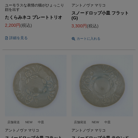
ユーモラスな表情の猫がひょっこり
アントノヴァ マリコ
顔を出す
スノードロップ小皿 フラット
たくらみネコ プレートトリオ
(G)
2,200
税込
3,300
税込
詳細を見る
カートに入れる
店舗発送
NEW
中皿
店舗発送
NEW
中皿
アントノヴァ マリコ
アントノヴァ マリコ