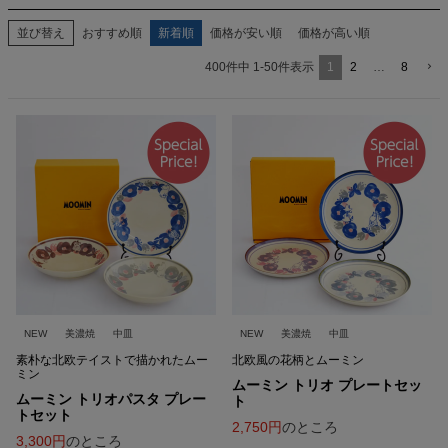
並び替え
おすすめ順
新着順
価格が安い順
価格が高い順
1
2
…
8
400
件中
1
-
50
件表示
NEW
美濃焼
中皿
NEW
美濃焼
中皿
素朴な北欧テイストで描かれたムー
北欧風の花柄とムーミン
ミン
ムーミン トリオ プレートセッ
ムーミン トリオパスタ プレー
ト
トセット
2,750
のところ
3,300
のところ