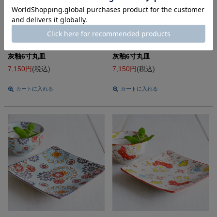
店舗発送
NEW
中皿
店舗発送
NEW
中皿
村越琢磨
村越琢磨
灰釉6寸丸皿
灰釉6寸丸皿
7,150
税込
7,150
税込
カートに入れる
カートに入れる