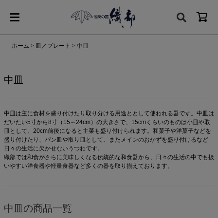
ホーム
皿／プレート
中皿
中皿
中皿は主に食材を盛り付けたり取り分ける用途ととして使われる器です。中皿は
だいたい5寸から8寸（15～24cm）の大きさで、15cmくらいのものは小皿や取
皿として、20cm前後になると主菜も盛り付けられます。和菓子や洋菓子などを
盛り付けたり、パン皿や取り皿として、またメインのおかずを盛り付けるなど
日々の生活に欠かせないうつわです。
織部では和食がさらに美味しくなる伝統的な和食器から、日々の生活の中でも扱
いやすい洋食器や軽量食器など多くの器を取り揃えております。
中皿の商品一覧