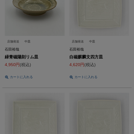
店舗発送
中皿
店舗発送
中皿
石田裕哉
石田裕哉
緑青磁陽刻リム皿
白磁麒麟文四方皿
4,950
税込
4,620
税込
カートに入れる
カートに入れる