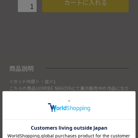
カートに入れる
商品説明
＜セット内容＞ ・皿×1
こちらの商品はORIBE NAGOYAにて展示販売中の作品になり
ます。
ご注文いただいたタイミングによってORIBE NAGOYA店頭で
売り切れた場合は、キャンセルさせて頂きます。
またORIBE NAGOYAからの出荷になりますので、ご注文確認
後、送料を再計算し改めてご請求金額についてのご連絡をさ
せていただきます。
予めご了承くださいませ。