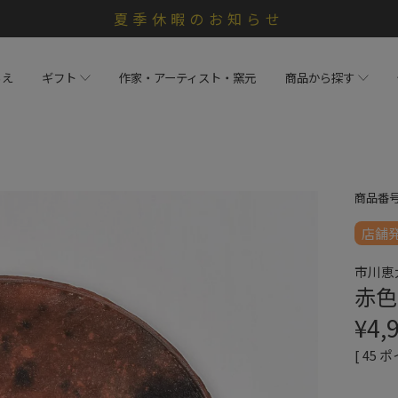
夏季休暇のお知らせ
らえ
ギフト
作家・アーティスト・窯元
商品から探す
商品番
店舗
市川恵
赤色
¥
4,
[
45
ポ