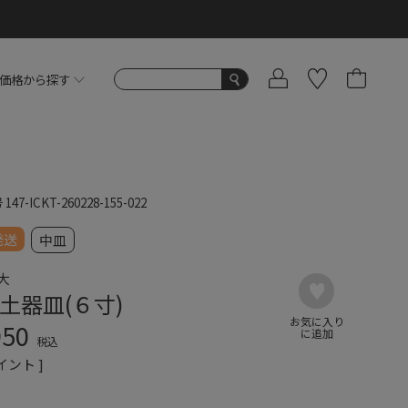
価格から探す
号
147-ICKT-260228-155-022
発送
中皿
大
土器皿(６寸)
950
税込
イント ]