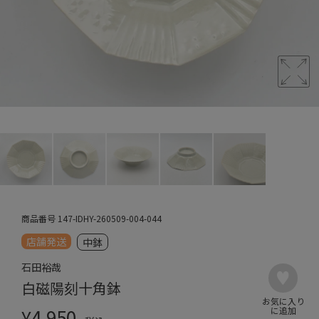
商品番号
147-IDHY-260509-004-044
店舗発送
中鉢
石田裕哉
白磁陽刻十角鉢
¥
4,950