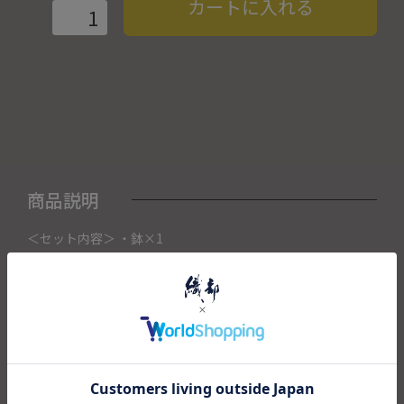
カートに入れる
商品説明
＜セット内容＞ ・鉢×1
こちらの商品は織部下北沢店にて展示販売中の作品になりま
す。
ご注文いただいたタイミングによって織部下北沢店頭で売り
切れた場合は、キャンセルさせて頂きます。
また織部下北沢店からの出荷になりますので、ご注文確認
後、送料を再計算し改めてご請求金額についてのご連絡をさ
せていただきます。
予めご了承くださいませ。