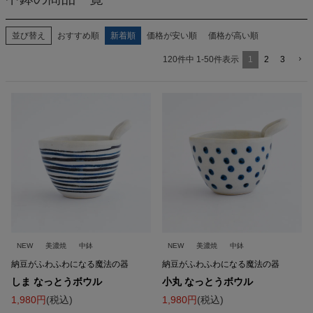
並び替え
おすすめ順
新着順
価格が安い順
価格が高い順
1
2
3
120
件中
1
-
50
件表示
NEW
美濃焼
中鉢
NEW
美濃焼
中鉢
納豆がふわふわになる魔法の器
納豆がふわふわになる魔法の器
しま なっとうボウル
小丸 なっとうボウル
1,980
税込
1,980
税込