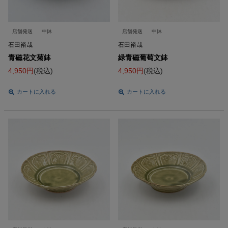
店舗発送
中鉢
店舗発送
中鉢
石田裕哉
石田裕哉
青磁花文菊鉢
緑青磁葡萄文鉢
4,950
税込
4,950
税込
カートに入れる
カートに入れる