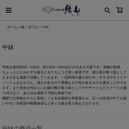
ホーム
鉢／ボウル
中鉢
中鉢
中鉢は直径約15～19cm、深さ約4～6cmほどの大きさの器です。漬物や副菜、
ちょっとしたおかずを盛るときにちょうど良い食器です。盛り皿や取り皿として
さまざまな場面で活躍してくれます。一品料理の盛り付けや、サラダやサイドデ
ィッシュはもちろん、深さがあるので煮物など汁気があるものも盛ることができ
ます。また呑水の代わりにお鍋の際の取り鉢としてやデザートなどスイーツの盛
り付けなど、あらゆる場面で万能な食器です。
織部では和食がさらに美味しくなる伝統的な和食器から、日々の生活の中でも扱
いやすい洋食器や軽量食器など多くの器を取り揃えております。
中鉢の商品一覧