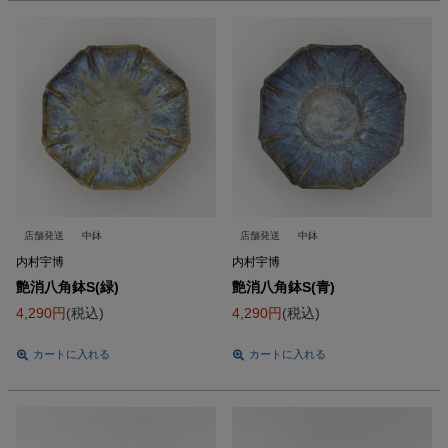
店舗発送
中鉢
店舗発送
中鉢
内村宇博
内村宇博
艶消八角鉢S(緑)
艶消八角鉢S(青)
4,290
税込
4,290
税込
カートに入れる
カートに入れる