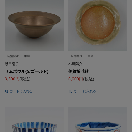
店舗発送
中鉢
店舗発送
中鉢
恩田陽子
小島陽介
リムボウル(S/ゴールド)
伊賀輪花鉢
3,300
税込
6,600
税込
カートに入れる
カートに入れる