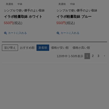
美濃焼
中鉢
美濃焼
中鉢
シンプルで使い勝手のよい取鉢
シンプルで使い勝手のよい取鉢
イラボ軽量取鉢 ホワイト
イラボ軽量取鉢 ブルー
550
税込
550
税込
カートに入れる
カートに入れる
並び替え
おすすめ順
新着順
価格が安い順
価格が高い順
1
2
3
120
件中
1
-
50
件表示