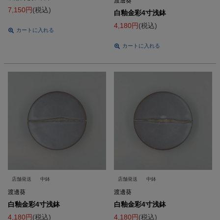
渡邊葵
7,150
税込
白釉金彩4寸浅鉢
4,180
税込
カートに入れる
カートに入れる
店舗発送
中鉢
店舗発送
中鉢
渡邊葵
渡邊葵
白釉金彩4寸浅鉢
白釉金彩4寸浅鉢
4,180
税込
4,180
税込