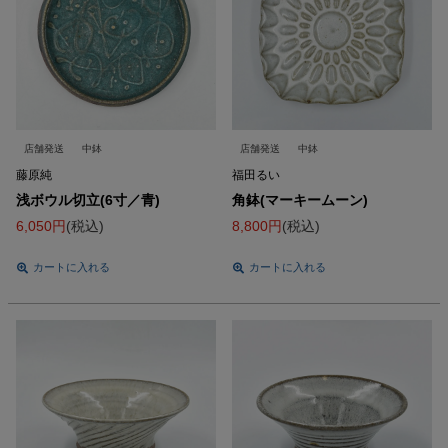
店舗発送
中鉢
店舗発送
中鉢
藤原純
福田るい
浅ボウル切立(6寸／青)
角鉢(マーキームーン)
6,050
税込
8,800
税込
カートに入れる
カートに入れる