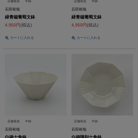
店舗発送
中鉢
店舗発送
中鉢
石田裕哉
石田裕哉
緑青磁葡萄文鉢
緑青磁葡萄文鉢
4,950
税込
4,950
税込
カートに入れる
カートに入れる
店舗発送
中鉢
店舗発送
中鉢
石田裕哉
石田裕哉
白磁十角鉢
白磁陽刻十角鉢