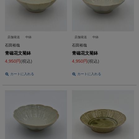
店舗発送
中鉢
店舗発送
中鉢
石田裕哉
石田裕哉
青磁花文菊鉢
青磁花文菊鉢
4,950
税込
4,950
税込
カートに入れる
カートに入れる