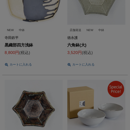
NEW
中鉢
店舗発送
NEW
中鉢
寺田鉄平
徳永護
黒織部四方浅鉢
六角鉢(大)
8,800
税込
3,520
税込
カートに入れる
カートに入れる