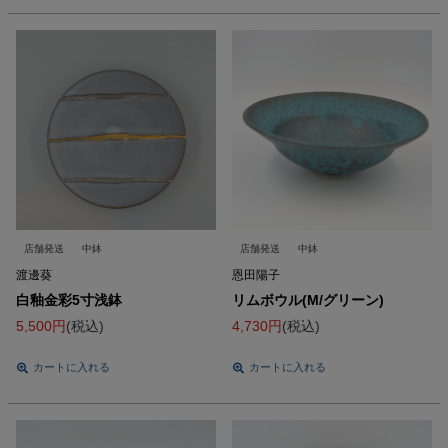
店舗発送
中鉢
店舗発送
中鉢
渡邊葵
恩田陽子
白釉金彩5寸浅鉢
リムボウル(M/グリーン)
5,500
税込
4,730
税込
カートに入れる
カートに入れる