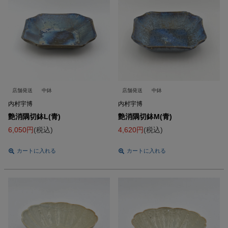
店舗発送
中鉢
店舗発送
中鉢
内村宇博
内村宇博
艶消隅切鉢L(青)
艶消隅切鉢M(青)
6,050
税込
4,620
税込
カートに入れる
カートに入れる