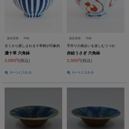
波佐見焼
中鉢
波佐見焼
中鉢
古くから親しまれる十草柄が印象的
手作りの風合いを楽しむうつわ
濃十草 六角鉢
赤絵うさぎ 六角鉢
3,080
税込
3,300
税込
カートに入れる
カートに入れる