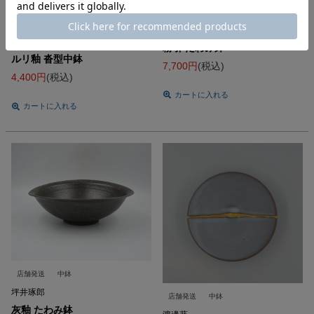
店舗発送
中鉢
WEB限定
美濃焼
中鉢
変形鉢
坪井琢郎
銘窯ならではの逸品
粉引 たわみ鉢
ルリ釉 沓型中鉢
7,700
税込
4,400
税込
カートに入れる
カートに入れる
店舗発送
中鉢
坪井琢郎
店舗発送
中鉢
灰釉 たわみ鉢