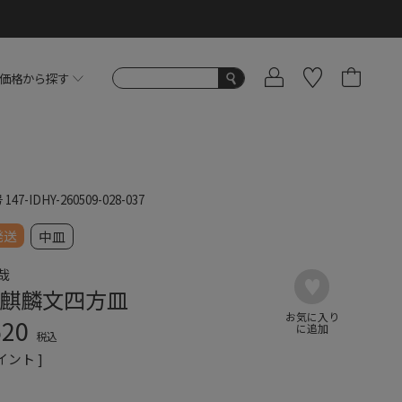
価格から探す
号
147-IDHY-260509-028-037
発送
中皿
哉
麒麟文四方皿
620
税込
イント ]