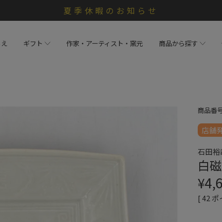
夏季休暇のお知らせ
らえ
ギフト
作家・アーティスト・窯元
商品から探す
商品番
店舗
石田裕
白磁
¥
4,
[
42
ポ