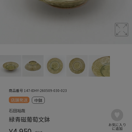
商品番号
147-IDHY-260509-030-023
店舗発送
中鉢
石田裕哉
緑青磁葡萄文鉢
¥
4,950