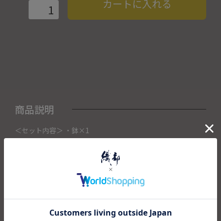
カートに入れる
商品説明
＜セット内容＞ ・鉢×1
こちらの商品は織部下北沢店にて展示販売中の作品になりま
す。
ご注文いただいたタイミングによって織部下北沢店頭で売り
切れた場合は、キャンセルさせて頂きます。
また織部下北沢店からの出荷になりますので、ご注文確認
後、送料を再計算し改めてご請求金額についてのご連絡をさ
せていただきます。
予めご了承くださいませ。