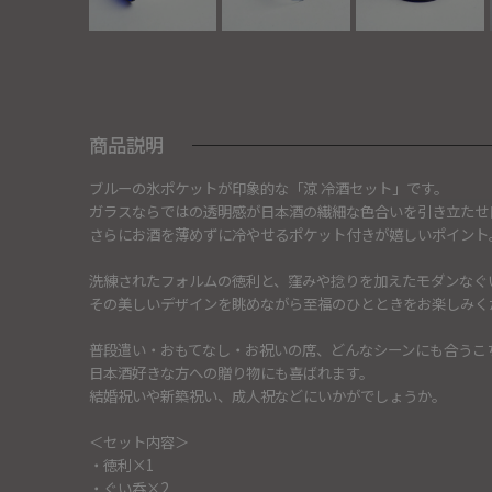
商品説明
ブルーの氷ポケットが印象的な「涼 冷酒セット」です。
ガラスならではの透明感が日本酒の繊細な色合いを引き立たせ
さらにお酒を薄めずに冷やせるポケット付きが嬉しいポイント
洗練されたフォルムの徳利と、窪みや捻りを加えたモダンなぐ
その美しいデザインを眺めながら至福のひとときをお楽しみく
普段遣い・おもてなし・お祝いの席、どんなシーンにも合うこ
日本酒好きな方への贈り物にも喜ばれます。
結婚祝いや新築祝い、成人祝などにいかがでしょうか。
＜セット内容＞
・徳利×1
・ぐい呑×2