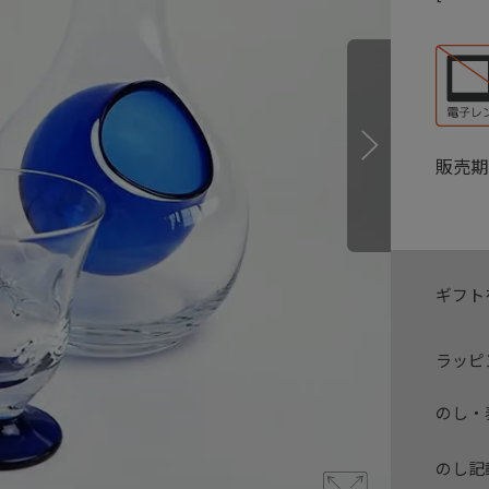
販売期
ギフト
ラッピ
のし・
のし記