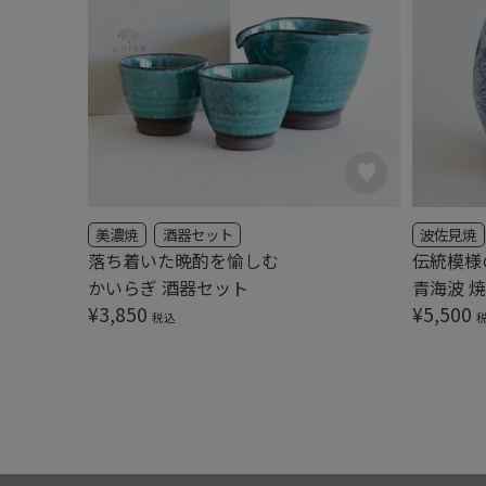
美濃焼
酒器セット
波佐見焼
落ち着いた晩酌を愉しむ
伝統模様
かいらぎ 酒器セット
青海波 
¥
3,850
¥
5,500
税込