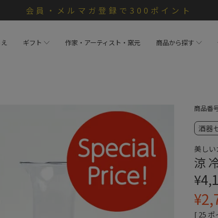
会員・メルマガ登録で300ポイント
らえ
ギフト
作家・アーティスト・窯元
商品から探す
商品番
酒器
美しい
涼 
¥
4,
¥
2,
[
25
ポ