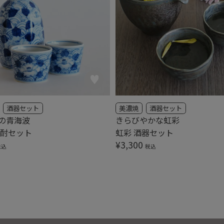
酒器セット
美濃焼
酒器セット
の青海波
きらびやかな虹彩
焼酎セット
虹彩 酒器セット
¥
3,300
税込
税込