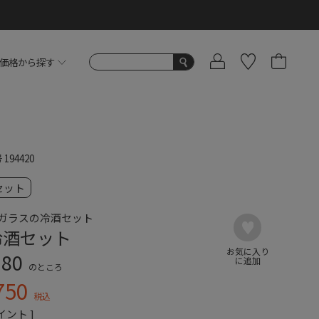
価格から探す
号
194420
セット
ガラスの冷酒セット
冷酒セット
180
のところ
750
税込
イント ]