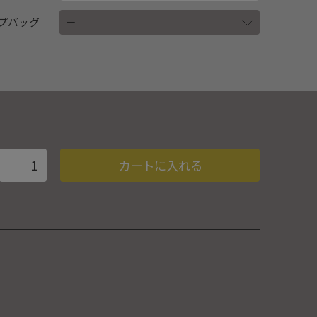
プバッグ
持続する冷酒を楽しめる酒器セットです
カートに入れる